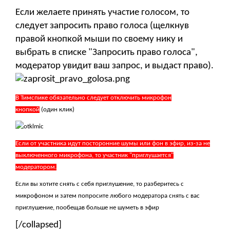
Если желаете принять участие голосом, то
следует запросить право голоса (щелкнув
правой кнопкой мыши по своему нику и
выбрать в списке "Запросить право голоса",
модератор увидит ваш запрос, и выдаст право).
В Тимспике обязательно следует отключить микрофон
кнопкой
(один клик)
Если от участника идут посторонние шумы или фон в эфир, из-за не
выключенного микрофона, то участник "приглушается"
модератором.
Если вы хотите снять с себя приглушение, то разберитесь с
микрофоном и затем попросите любого модератора снять с вас
приглушение, пообещав больше не шуметь в эфир
[/collapsed]