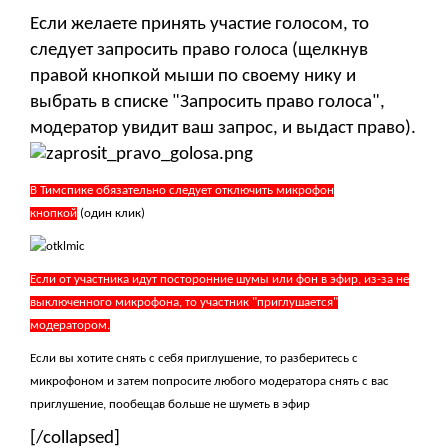
Если желаете принять участие голосом, то
следует запросить право голоса (щелкнув
правой кнопкой мыши по своему нику и
выбрать в списке "Запросить право голоса",
модератор увидит ваш запрос, и выдаст право).
В Тимспике обязательно следует отключить микрофон
кнопкой
(один клик)
Если от участника идут посторонние шумы или фон в эфир, из-за не
выключенного микрофона, то участник "приглушается"
модератором.
Если вы хотите снять с себя приглушение, то разберитесь с
микрофоном и затем попросите любого модератора снять с вас
приглушение, пообещав больше не шуметь в эфир
[/collapsed]