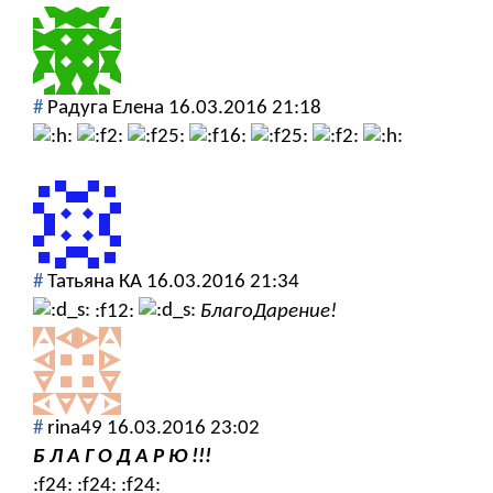
#
Радуга Елена
16.03.2016 21:18
#
Татьяна КА
16.03.2016 21:34
:f12:
БлагоДарение!
#
rina49
16.03.2016 23:02
Б Л А Г О Д А Р Ю !!!
:f24: :f24: :f24: