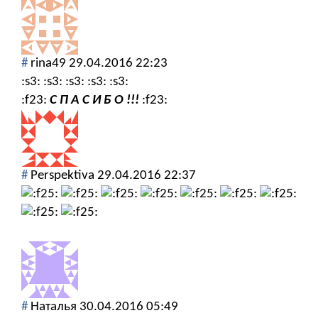
#
rina49
29.04.2016 22:23
:s3: :s3: :s3: :s3: :s3:
:f23:
С П А С И Б О !!!
:f23:
#
Perspektiva
29.04.2016 22:37
#
Наталья
30.04.2016 05:49