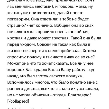
думала что ее уход мне приснился (т.е. Сон и
явь менялись местами), и говорю: мама, ну
хватит уже притворяться, давай просто
поговорим. Она ответила: а тебе не будет
страшно? -нет конечно. Вобщем она во снах
появляется как правило очень спокойная,
кроткая и даже может грустная. Такой она была
перед уходом. Совсем не такая как была в
жизни - ее энергия к стене прибивала. Хотела
спросить: почему я так часто вижу ее во сне?
Может она что то хочет сказать. Все ли у нее
хорошо? Благодарю Вас за Вашу работу, год
назад это был глоток свежего воздуха.
Вспомнилось многое, что было понятно мне с
раннего детства, все что я знала и чувствовала,
но не могла объяснить откуда. Благодарю!
[/collapsed]