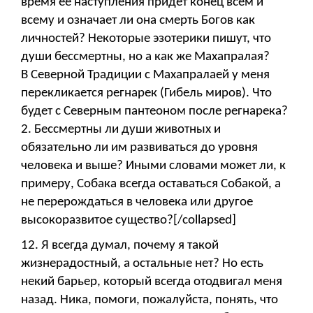
время ее наступления придет конец всем и
всему и означает ли она смерть Богов как
личностей? Некоторые эзотерики пишут, что
души бессмертны, но а как же Махапралая?
В Северной Традиции с Махапралаей у меня
перекликается регнарек (Гибель миров). Что
будет с Северным пантеоном после регнарека?
2. Бессмертны ли души животных и
обязательно ли им развиваться до уровня
человека и выше? Иными словами может ли, к
примеру, Собака всегда оставаться Собакой, а
не перерождаться в человека или другое
высокоразвитое существо?[/collapsed]
12. Я всегда думал, почему я такой
жизнерадостный, а остальные нет? Но есть
некий барьер, который всегда отодвигал меня
назад. Ника, помоги, пожалуйста, понять, что