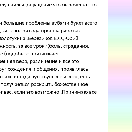
лу снился ,ощущение что он хочет что то
ыли большие проблемы зубами букет всего
 за полтора года прошла работы с
Золотухина ,Березиков Е.Ф.,Юрий
ость, за все уроки(боль, страдания,
е (подобное притягивает
нняя вера, различение и все это
руг хождения и общения, проявилась
саж, иногда чувствую все и всех, есть
е получаеться раскрыть божественное
от вас, если это возможно .Принимаю все