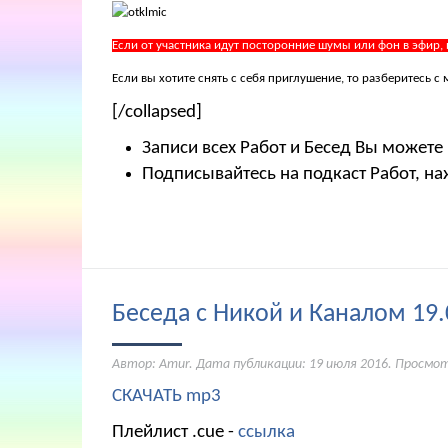
Если от участника идут посторонние шумы или фон в эфир,
Если вы хотите снять с себя приглушение, то разберитесь
[/collapsed]
Записи всех Работ и Бесед Вы можете
Подписывайтесь на подкаст Работ, на
Беседа с Никой и Каналом 19.
Автор: Amur. Дата публикации:
19 июля 2016
. Просмот
СКАЧАТЬ mp3
Плейлист .cue -
ссылка