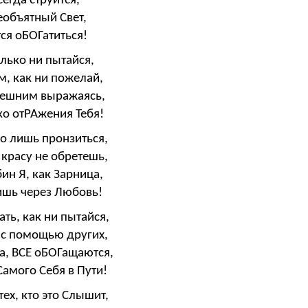
егда струится,
объятный Свет,
тся оБОГатиться!
лько ни пытайся,
, как ни пожелай,
нешним выражаясь,
ько отРАжения Тебя!
о лишь пронзиться,
 красу не обретешь,
ин Я, как Зарница,
лишь через Любовь!
ать, как ни пытайся,
 с помощью других,
а, ВСЕ оБОГащаются,
Самого Себя в Пути!
тех, кто это Слышит,