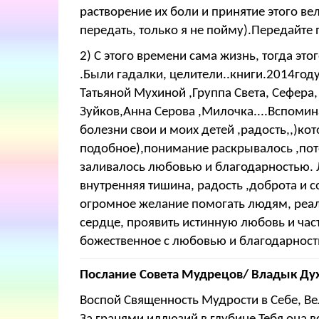
растворение их боли и принятие этого ве
передать, только я не пойму).Передайте
2) С этого времени сама жизнь, тогда эт
.Были гадалки, целители..книги.2014год
Татьяной Мухиной ,Группа Света, Сефера
Зуйков,Анна Серова ,Милочка....Вспомин
болезни свои и моих детей ,радость,,)к
подобное),понимание раскрывалось ,пото
заливалось любовью и благодарностью. 
внутренняя тишина, радость ,доброта и с
огромное желание помогать людям, реали
сердце, проявить истинную любовь и час
божественное с любовью и благодарность
Послание Совета Мудрецов/ Владык Ду
Воспой Священность Мудрости в Себе, Ве