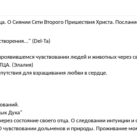
дца. О Сиянии Сети Второго Пришествия Христа. Послан
творения..." (Del-Ta)
проявившемся чувствовании людей и животных через св
ТЦА. (Элалия)
Напутствия для взращивания любви в сердце.
вований.
дык Духа"
через состояние своего отца. О следовании интуиции и 
). О чувствовании дольменов и природы. Проживание мо