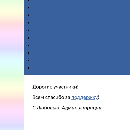
О нас
Новости
Диктовки
Работы
Медитации
Видео
Галерея
Справочное
Ваша помощь
Поиск
Дорогие участники!
Всем спасибо за
поддержку
!
С Любовью, Администрация.