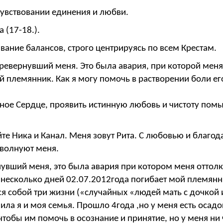
чувствовании единения и любви.
 (17-18.).
вание балансов, строго центрируясь по всем Крестам.
еревернувший меня. Это была авария, при которой меня
ой племянник. Как я могу помочь в растворении боли е
нное Сердце, проявить истинную любовь и чистоту помы
вуйте Ника и Канал. Меня зовут Рита. С любовью и бла
 волнуют меня.
нувший меня, это была авария при котором меня оттолк
 несколько дней 02.07.2012года погибает мой племянн
ся собой три жизни («случайных «людей мать с дочко
чила я и моя семья. Прошло 4года ,но у меня есть осадо
чтобы им помочь в осознание и принятие, но у меня ни 