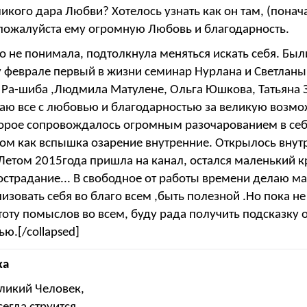
ликого дара Любви? Хотелось узнать как он там, (понача
 пожалуйста ему огромную Любовь и благодарность.
ого не понимала, подтолкнула меняться искать себя. Б
у феврале первый в жизни семинар Нурлана и Светланы,
, Ра-шиба ,Людмила Матулене, Ольга Юшкова, Татьяна 
аю все с любовью и благодарностью за великую возможн
оторое сопровождалось огромным разочарованием в себ
м как вспышка озарение внутренние. Открылось внутре
Летом 2015года пришла на канал, остался маленький к
острадание... В свободное от работы времени делаю мас
зовать себя во благо всем ,быть полезной .Но пока н
тоту помыслов во всем, буду рада получить подсказку 
ю.[/collapsed]
ха
ликий Человек,