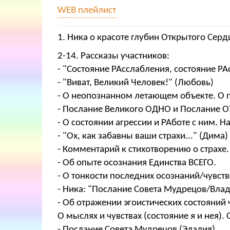
WEB плейлист
1. Ника о красоте глубин Открытого Сер
2-14. Рассказы участников:
- "Состояние РАсслабления, состояние РАс
- "Виват, Великий Человек!" (Любовь)
- О неопознанном летающем объекте. О 
- Послание Великого ОДНО и Послание О
- О состоянии агрессии и РАботе с ним. 
- "Ох, как забавны ваши страхи..." (Дима)
- Комментарий к стихотворению о страхе.
- Об опыте осознания Единства ВСЕГО.
- О тонкости последних осознаний/чувст
- Ника: "Послание Совета Мудрецов/Вла
- Об отражении эгоистических состояний 
О мыслях и чувствах (состояние я и нея
- Послание Совета Мудрецов (Элалия)