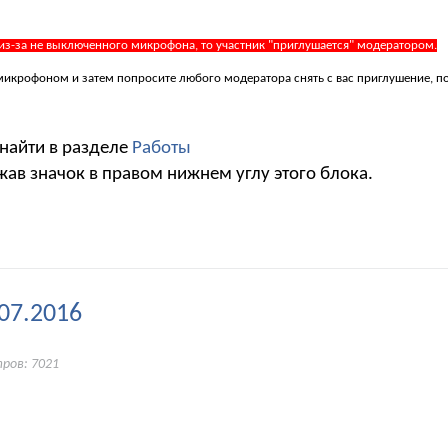
 из-за не выключенного микрофона, то участник "приглушается" модератором.
 с микрофоном и затем попросите любого модератора снять с вас приглушение, 
 найти в разделе
Работы
жав значок в правом нижнем углу этого блока.
07.2016
ров: 7021