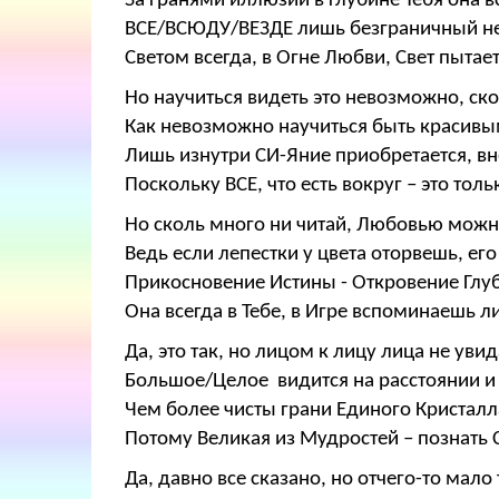
За гранями иллюзий в глубине Тебя она вс
ВСЕ/ВСЮДУ/ВЕЗДЕ лишь безграничный не
Светом всегда, в Огне Любви, Свет пытае
Но научиться видеть это невозможно, ско
Как невозможно научиться быть красивым
Лишь изнутри СИ-Яние приобретается, в
Поскольку ВСЕ, что есть вокруг – это тол
Но сколь много ни читай, Любовью можн
Ведь если лепестки у цвета оторвешь, его
Прикосновение Истины - Откровение Глуб
Она всегда в Тебе, в Игре вспоминаешь 
Да, это так, но лицом к лицу лица не увид
Большое/Целое видится на расстоянии и
Чем более чисты грани Единого Кристалл
Потому Великая из Мудростей – познать 
Да, давно все сказано, но отчего-то мало 