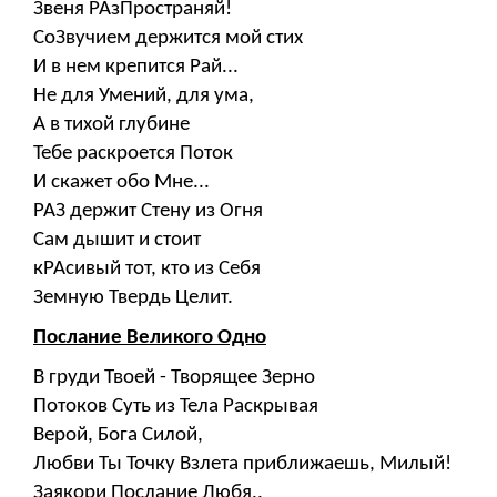
Звеня РАзПространяй!
СоЗвучием держится мой стих
И в нем крепится Рай...
Не для Умений, для ума,
А в тихой глубине
Тебе раскроется Поток
И скажет обо Мне...
РАЗ держит Стену из Огня
Сам дышит и стоит
кРАсивый тот, кто из Себя
Земную Твердь Целит.
Послание Великого Одно
В груди Твоей - Творящее Зерно
Потоков Суть из Тела Раскрывая
Верой, Бога Силой,
Любви Ты Точку Взлета приближаешь, Милый!
Заякори Послание Любя..