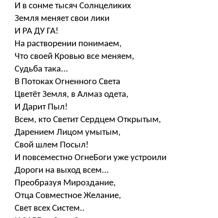
И в сонме тысяч Солнцеликих
Земля меняет свои лики
И РА ДУ ГА!
На растворении понимаем,
Что своей Кровью все меняем,
Судьба така...
В Потоках Огненного Света
Цветёт Земля, в Алмаз одета,
И Дарит Пыл!
Всем, кто Светит Сердцем Открытым,
Дарением Лицом умытым,
Свой шлем Посыл!
И повсеместно ОгнеБоги уже устроили
Дороги на выход всем...
Преобразуя Мироздание,
Отца Совместное Желание,
Свет всех Систем..