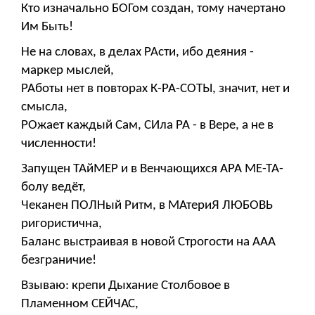
Кто изначально БОГом создан, тому начертано
Им Быть!
Не на словах, в делах РАсти, ибо деяния -
маркер мыслей,
РАботы нет в повторах К-РА-СОТЫ, значит, нет и
смысла,
РОжает каждый Сам, СИла РА - в Вере, а не в
численности!
Запущен ТАйМЕР и в Венчающихся АРА МЕ-ТА-
болу ведёт,
Чеканен ПОЛНый Ритм, в МАтериЯ ЛЮБОВЬ
ригористична,
Баланс выстраивая в новой Строгости на ААА
безграничие!
Взываю: крепи Дыхание Столбовое в
Пламенном СЕЙЧАС,