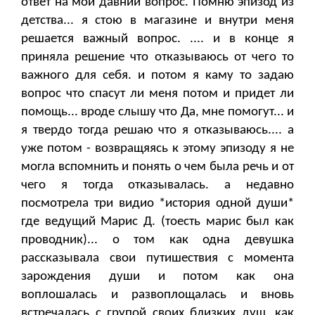
ответ на мой давний вопрос. Помню эпизод из
детства... я стою в магазине и внутри меня
решается важный вопрос. .... и в конце я
приняла решение что отказываюсь от чего то
важного для себя. и потом я каму то задаю
вопрос что спасут ли меня потом и придет ли
помощь... вроде слышу что Да, мне помогут... и
я твердо тогда решаю что я отказываюсь.... а
уже потом - возвращяясь к этому эпизоду я не
могла вспомнить и понять о чем была речь и от
чего я тогда отказывалась. а недавно
посмотрела три видио *история одной души*
где ведущий Марис Д. (тоесть марис был как
проводник)... о том как одна девушка
рассказывала свои путишествия с момента
зарождения души и потом как она
воплошалась и развоплощалась и вновь
встречалась с групой своих близких душ, как