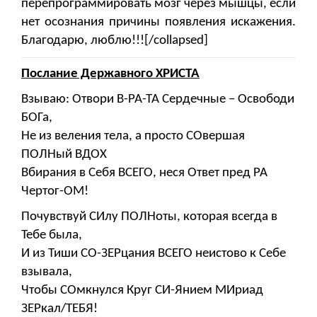
перепрограммировать мозг через мышцы, если
нет осознания причины появления искажения.
Благодарю, люблю!!![/collapsed]
Послание Державного ХРИСТА
Взываю: Отвори В-РА-ТА Сердечные – Освободи
БОГа,
Не из веления тела, а просто СОвершая
ПОЛНый ВДОХ
Вбирания в Себя ВСЕГО, неся Ответ пред РА
Чертог-ОМ!
Почувствуй СИлу ПОЛНоты, которая всегда в
Тебе была,
И из Тиши СО-ЗЕРцания ВСЕГО неистово к Себе
взывала,
Чтобы СОмкнулся Круг СИ-Янием МИриад
ЗЕРкал/ТЕБЯ!