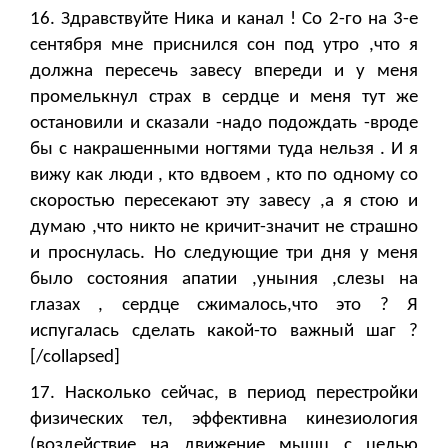
16. Здравствуйте Ника и канал ! Со 2-го на 3-е
сентября мне приснился сон под утро ,что я
должна пересечь завесу впереди и у меня
промелькнул страх в сердце и меня тут же
остановили и сказали -надо подождать -вроде
бы с накрашенными ногтями туда нельзя . И я
вижу как люди , кто вдвоем , кто по одному со
скоростью пересекают эту завесу ,а я стою и
думаю ,что никто не кричит-значит не страшно
и проснулась. Но следующие три дня у меня
было состояния апатии ,уныния ,слезы на
глазах , сердце сжималось,что это ? Я
испугалась сделать какой-то важный шаг ?
[/collapsed]
17. Насколько сейчас, в период перестройки
физических тел, эффективна кинезиология
(воздействие на движение мышц с целью