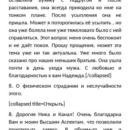
оставляла Буянку с подругой и после
расставания, она всегда приходила ко мне на
тонком плане. После усыпления она не
пришла. Может я поторопилась её усыпить , но
она уже болела мне уже тяжеловато было с ней
справляться. Этот вопрос меня очень беспокоит
и не даёт покоя. Прошу прощения, может эта
тема уже ни так актуальна. Уже много было
сказано про наших меньших братьев. Она ушла
почти в день ухода мужа. С любовью и
благодарностью к вам Надежда.[/collapsed]
8. О физическом страдании и неслучайности
этого.
[collapsed title=Открыть]
8. Дорогие Ника и Канал! Очень благодарна
Вам и моим Высшим Аспектам, что позволили
приоткрыть завесу. В общем-то уже и