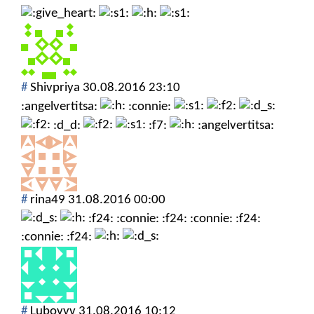
#
Shivpriya
30.08.2016 23:10
:angelvertitsa:
:connie:
:d_d:
:f7:
:angelvertitsa:
#
rina49
31.08.2016 00:00
:f24: :connie: :f24: :connie: :f24:
:connie: :f24:
#
Lubovvv
31.08.2016 10:12