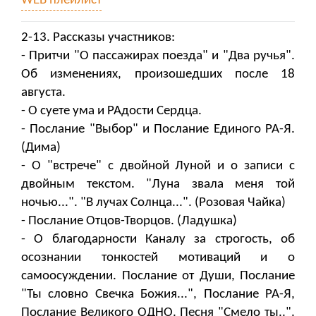
WEB плейлист
2-13. Рассказы участников:
- Притчи "О пассажирах поезда" и "Два ручья".
Об изменениях, произошедших после 18
августа.
- О суете ума и РАдости Сердца.
- Послание "Выбор" и Послание Единого РА-Я.
(Дима)
- О "встрече" с двойной Луной и о записи с
двойным текстом. "Луна звала меня той
ночью...". "В лучах Солнца...". (Розовая Чайка)
- Послание Отцов-Творцов. (Ладушка)
- О благодарности Каналу за строгость, об
осознании тонкостей мотиваций и о
самоосуждении. Послание от Души, Послание
"Ты словно Свечка Божия...", Послание РА-Я,
Послание Великого ОДНО. Песня "Смело ты..".