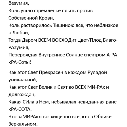
безумия,
Коль ушло стремленье плыть против
Собственной Крови,
Коль растворилось Тишиною все, что неблизкое
к Любви,
Тогда Даром ВСЕМ ВОСХОДит Цвет/Плод Благо-
РАзумия,
Перерождая Внутреннее Солнце спектром А-РА
кРА-Соты!
Как этот Свет Прекрасен в каждом Руладой
уникальной,
Как этот Свет Велик и Свят во ВСЕХ МИ-РАх и
долгождан,
Какая СИла в Нем, небывалая невиданная ране
кРА-СОТА,
Что заМИРАют восхищенно все, кто в Облике
Зеркальном,