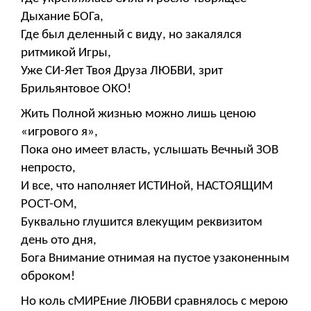
Дыхание БОГа,
Где был деленный с виду, но закалялся
ритмикой Игры,
Уже СИ-Яет Твоя Друза ЛЮБВИ, зрит
Брильянтовое ОКО!
Жить Полной жизнью можно лишь ценою
«игрового я»,
Пока оно имеет власть, услышать Вечный ЗОВ
непросто,
И все, что наполняет ИСТИНой, НАСТОЯЩИМ
РОСТ-ОМ,
Буквально глушится влекущим реквизитом
день ото дня,
Бога Внимание отнимая на пустое узаконенным
оброком!
Но коль сМИРЕние ЛЮБВИ сравнялось с мерою