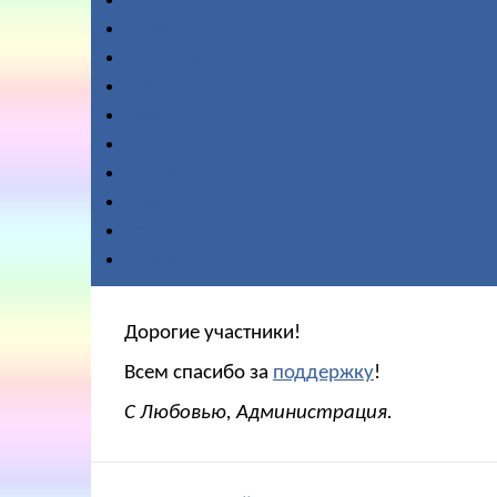
О нас
Новости
Диктовки
Работы
Медитации
Видео
Галерея
Справочное
Ваша помощь
Поиск
Дорогие участники!
Всем спасибо за
поддержку
!
С Любовью, Администрация.