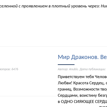
селенной с проявлением в плотный уровень через: Н
Мир Драконов. Ве
мотров: 6476
Автор: Anubis. Дата публикации:
Приветствуем тебя Чело
Любви! Красота Сердец, с
границ. Возможности тв
Сердцами, воистину безг
в ОДНО СИЯЮЩЕЕ СЕРДЦЕ,