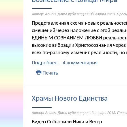
Вознесение Столицы Мира
Автор: Anubis. Дата публикации:
08 марта 2013
. Прос
Представленная схема новых реальностей
смещений через наложение с этой реаль
ЕДИНЫМ СОЗНАНИЕМ ЛЮБВИ реальностей
высокие вибрации Христосознания через
всех по-разному изменит реальности, но 
Подробнее...
4 комментария
Печать
Храмы Нового Единства
Автор: Anubis. Дата публикации:
13 января 2013
. Прос
Видео СоТворили Ника и Ветер