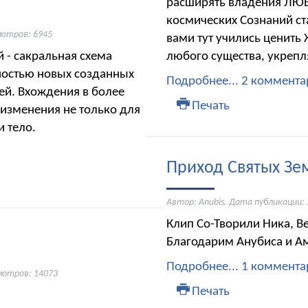
расширять владения ЛЮБ
космических Сознаний ст
мотров: 6945
вами тут учились ценить 
 - сакральная схема
любого существа, укрепл
ностью новых созданных
Подробнее...
2 коммента
. Вхождения в более
Печать
 изменения не только для
и тело.
Приход Святых Зе
Автор: Anubis. Дата публикации:
Клип Со-Творили Ника, Ве
Благодарим Анубиса и Ам
Подробнее...
1 коммента
мотров: 14073
Печать