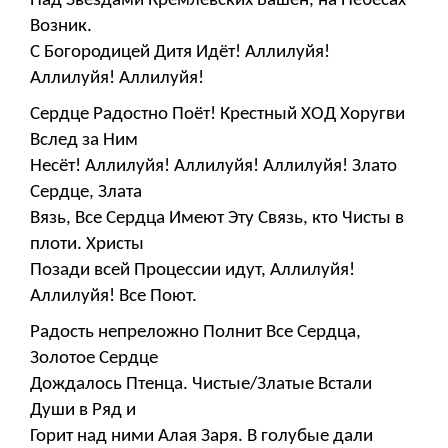
Над Звёздами Кремлёвских Башен, на Небесах
Возник.
С Богородицей Дитя Идёт! Аллилуйя!
Аллилуйя! Аллилуйя!
Сердце Радостно Поёт! Крестный ХОД Хоругви
Вслед за Ним
Несёт! Аллилуйя! Аллилуйя! Аллилуйя! Злато
Сердце, Злата
Вязь, Все Сердца Имеют Эту Связь, кто Чисты в
плоти. Христы
Позади всей Процессии идут, Аллилуйя!
Аллилуйя! Все Поют.
Радость непреложно Полнит Все Сердца,
Золотое Сердце
Дождалось Птенца. Чистые/Златые Встали
Души в Ряд и
Горит над ними Алая Заря. В голубые дали