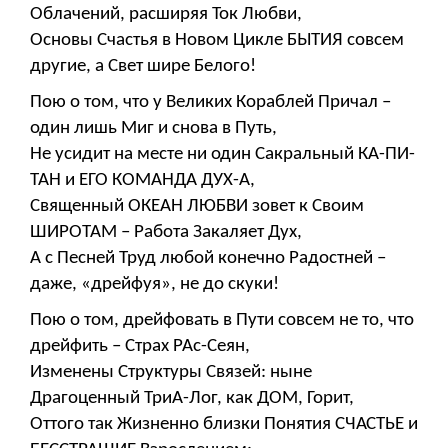
Облачений, расширяя Ток Любви,
Основы Счастья в Новом Цикле БЫТИЯ совсем
другие, а Свет шире Белого!
Пою о том, что у Великих Кораблей Причал –
один лишь Миг и снова в Путь,
Не усидит на месте ни один Сакральный КА-ПИ-
ТАН и ЕГО КОМАНДА ДУХ-А,
Священный ОКЕАН ЛЮБВИ зовет к Своим
ШИРОТАМ – Работа Закаляет Дух,
А с Песней Труд любой конечно Радостней –
даже, «дрейфуя», не до скуки!
Пою о том, дрейфовать в Пути совсем не то, что
дрейфить – Страх РАс-Сеян,
Изменены Структуры Связей: ныне
Драгоценный ТриА-Лог, как ДОМ, Горит,
Оттого так Жизненно близки Понятия СЧАСТЬЕ и