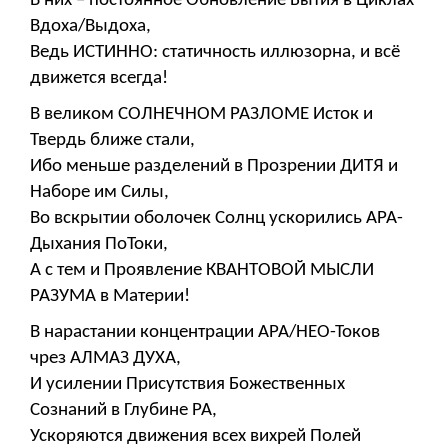
В них – постоянное Обновление Бытия в Циклах
Вдоха/Выдоха,
Ведь ИСТИННО: статичность иллюзорна, и всё
движется всегда!
В великом СОЛНЕЧНОМ РАЗЛОМЕ Исток и
Твердь ближе стали,
Ибо меньше разделений в Прозрении ДИТЯ и
Наборе им Силы,
Во вскрытии оболочек Солнц ускорились АРА-
Дыхания ПоТоки,
А с тем и Проявление КВАНТОВОЙ МЫСЛИ
РАЗУМА в Материи!
В нарастании концентрации АРА/НЕО-Токов
чрез АЛМАЗ ДУХА,
И усилении Присутствия Божественных
Сознаний в Глубине РА,
Ускоряются движения всех вихрей Полей