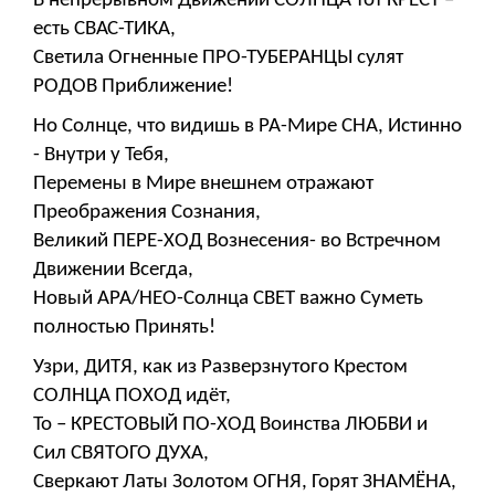
В непрерывном Движении СОЛНЦА тот КРЕСТ –
есть СВАС-ТИКА,
Светила Огненные ПРО-ТУБЕРАНЦЫ сулят
РОДОВ Приближение!
Но Солнце, что видишь в РА-Мире СНА, Истинно
- Внутри у Тебя,
Перемены в Мире внешнем отражают
Преображения Сознания,
Великий ПЕРЕ-ХОД Вознесения- во Встречном
Движении Всегда,
Новый АРА/НЕО-Солнца СВЕТ важно Суметь
полностью Принять!
Узри, ДИТЯ, как из Разверзнутого Крестом
СОЛНЦА ПОХОД идёт,
То – КРЕСТОВЫЙ ПО-ХОД Воинства ЛЮБВИ и
Сил СВЯТОГО ДУХА,
Сверкают Латы Золотом ОГНЯ, Горят ЗНАМЁНА,