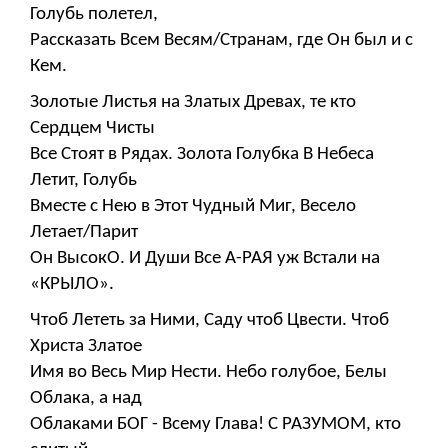
Голубь полетел,
Рассказать Всем Весям/Странам, где Он был и с
Кем.
Золотые Листья на Златых Древах, те кто
Сердцем Чисты
Все Стоят в Рядах. Золота Голубка В Небеса
Летит, Голубь
Вместе с Нею в Этот Чудный Миг, Весело
Летает/Парит
Он ВысокО. И Души Все А-РАЯ уж Встали на
«КРЫЛО».
Чтоб Лететь за Ними, Саду чтоб Цвести. Чтоб
Христа Златое
Имя во Весь Мир Нести. Небо голубое, Белы
Облака, а над
Облаками БОГ - Всему Глава! С РАЗУМОМ, кто