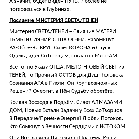
А значит, будет Виден ПУТЬ, и более не
потеряешься в Глубинах!
Послание МИСТЕРИЯ СВЕТА/ТЕНЕЙ
Мистерия СВЕТА/ТЕНЕЙ – Слияние МАТЕРИ
ТЬМЫ и СИЯНИЙ ОТЦА ОГНЕЙ. Разомкнут
РА-Обру-Ча КРУГ, Сияет КОРОНА и Спуск
Одежд идёт СоТворцам, согласно Мест-АМ.
Всё то, по Указу ОТЦА. МЕЛО-Н-ОВЫЙ СВЕТ из
ТЕНЕЙ, то Прочный ОСТОВ для Душ-Человека
Сознания АРА в Плоти, Он Круг возможных
Решений Очертит, в Нём Судьбу обретёте.
Кривая Восхода в Подъём, Сияет АЛМАЗАМИ
ДОМ, Новые Встали Задачи у Всех СоТворцов
В Передаче/Приёме Энергий Любви Потоков.
Кто Сомкнут в Вечности Сердцами с ИСТОКОМ,
Они Возглавили Пирамиды Подъёма Ряд и