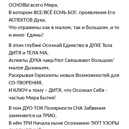
ОСНОВЫ всего Мира,
В котором ВСЕ/ВСЁ ЕСМЬ БОГ, проявления Его
АСПЕКТОВ Духа,
Что отражены как в малом, так и большом, и то
и иное- Едины!
В этом глубже Осознай Единство в ДУХЕ Тела
ДИТЯ и ТЕЛА МА,
Аспекты ДУХА чакр/Нот Связывают большое/
малое Дыханьем,
Раскрывая Горизонты новых Возможностей для
СО-ТВОРЕНИЯ,
И КЛЮЧ к тому – ДИТЯ, что Осознал Себя -
частью Мира Бытия!
В том ДУО-ТОК Полярности СНА Забвения
заменяется на ТРИО,
В нём ТРИ Начала ныне Осознанно ТКУТ УЗОРЫ