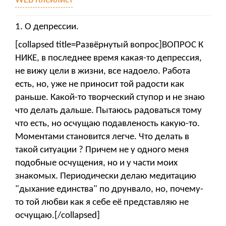
WEB плейлист
1.
О депрессии.
[collapsed title=Развёрнутый вопрос]ВОПРОС К
НИКЕ, в последнее время какая-то депрессия,
не вижу цели в жизни, все надоело. Работа
есть, но, уже не приносит той радости как
раньше. Какой-то творческий ступор и не знаю
что делать дальше. Пытаюсь радоваться тому
что есть, но осчущаю подавленость какую-то.
Моментами становится легче. Что делать в
такой ситуации ? Причем не у одного меня
подобные осчущения, но и у части моих
знакомых. Периодически делаю медитацию
"дыхание единства" по друнвало, но, почему-
то той любви как я себе её представляю не
осчущаю.[/collapsed]