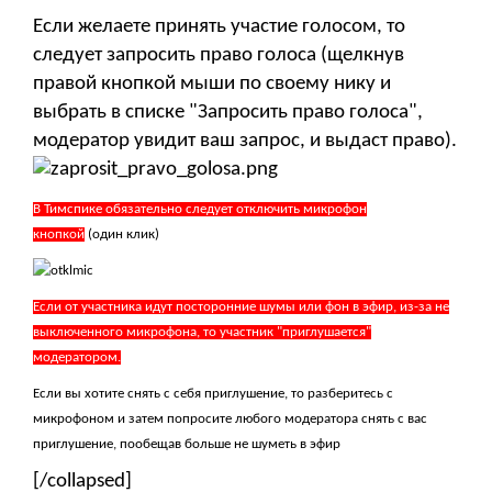
Если желаете принять участие голосом, то
следует запросить право голоса (щелкнув
правой кнопкой мыши по своему нику и
выбрать в списке "Запросить право голоса",
модератор увидит ваш запрос, и выдаст право).
В Тимспике обязательно следует отключить микрофон
кнопкой
(один клик)
Если от участника идут посторонние шумы или фон в эфир, из-за не
выключенного микрофона, то участник "приглушается"
модератором.
Если вы хотите снять с себя приглушение, то разберитесь с
микрофоном и затем попросите любого модератора снять с вас
приглушение, пообещав больше не шуметь в эфир
[/collapsed]