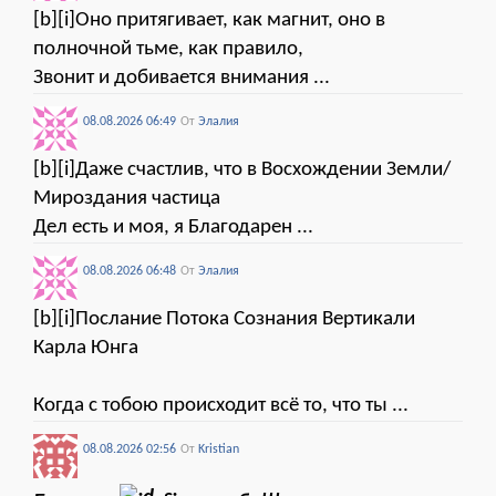
[b][i]Оно притягивает, как магнит, оно в
полночной тьме, как правило,
Звонит и добивается внимания ...
08.08.2026 06:49
От
Элалия
[b][i]Даже счастлив, что в Восхождении Земли/
Мироздания частица
Дел есть и моя, я Благодарен ...
08.08.2026 06:48
От
Элалия
[b][i]Послание Потока Сознания Вертикали
Карла Юнга
Когда с тобою происходит всё то, что ты ...
08.08.2026 02:56
От
Kristian