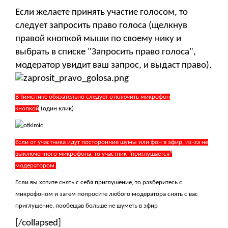
Если желаете принять участие голосом, то
следует запросить право голоса (щелкнув
правой кнопкой мыши по своему нику и
выбрать в списке "Запросить право голоса",
модератор увидит ваш запрос, и выдаст право).
В Тимспике обязательно следует отключить микрофон
кнопкой
(один клик)
Если от участника идут посторонние шумы или фон в эфир, из-за не
выключенного микрофона, то участник "приглушается"
модератором.
Если вы хотите снять с себя приглушение, то разберитесь с
микрофоном и затем попросите любого модератора снять с вас
приглушение, пообещав больше не шуметь в эфир
[/collapsed]