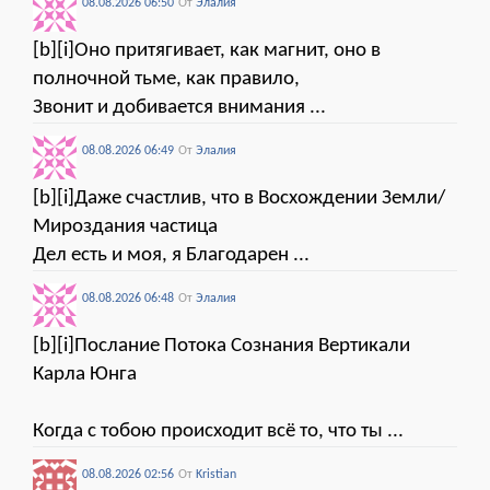
08.08.2026 06:50
От
Элалия
[b][i]Оно притягивает, как магнит, оно в
полночной тьме, как правило,
Звонит и добивается внимания ...
08.08.2026 06:49
От
Элалия
[b][i]Даже счастлив, что в Восхождении Земли/
Мироздания частица
Дел есть и моя, я Благодарен ...
08.08.2026 06:48
От
Элалия
[b][i]Послание Потока Сознания Вертикали
Карла Юнга
Когда с тобою происходит всё то, что ты ...
08.08.2026 02:56
От
Kristian