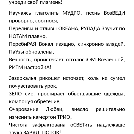
учреди свой пламень!
Научаясь глаголить МУДРО, песнь ВозВЕДИ
проворно, соотнося,
Переливы и отливы ОКЕАНА, РУЛАДА Звучит по
НОТАМ плавно,
ПеребиРАЯ Вокал изящно, синхронно владей,
ПаУзы обновлены,
Вечность, проистекает отголоскОМ Вселенной,
РИТМ настройКА!
Зазеркалья рикошет источает, коль не сумел
почувствовать урок,
ЗЕЛО сие, простирает обветшавшие одежды,
компонуя обретение,
Очарование Любви, внесло решительно
изменить камертон ТРИО,
Чистота зафрактована оСВЕТить надлежаще
звука ЗАРЯД, ПОТОК!