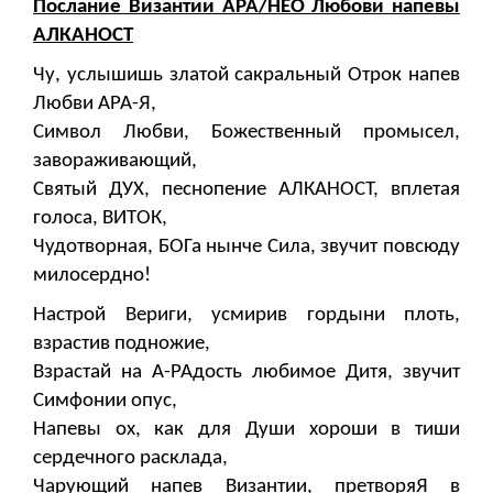
Послание Византии АРА/НЕО Любови напевы
АЛКАНОСТ
Чу, услышишь златой сакральный Отрок напев
Любви АРА-Я,
Символ Любви, Божественный промысел,
завораживающий,
Святый ДУХ, песнопение АЛКАНОСТ, вплетая
голоса, ВИТОК,
Чудотворная, БОГа нынче Сила, звучит повсюду
милосердно!
Настрой Вериги, усмирив гордыни плоть,
взрастив подножие,
Взрастай на А-РАдость любимое Дитя, звучит
Симфонии опус,
Напевы ох, как для Души хороши в тиши
сердечного расклада,
Чарующий напев Византии, претворяЯ в