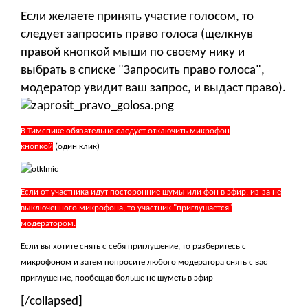
Если желаете принять участие голосом, то
следует запросить право голоса (щелкнув
правой кнопкой мыши по своему нику и
выбрать в списке "Запросить право голоса",
модератор увидит ваш запрос, и выдаст право).
В Тимспике обязательно следует отключить микрофон
кнопкой
(один клик)
Если от участника идут посторонние шумы или фон в эфир, из-за не
выключенного микрофона, то участник "приглушается"
модератором.
Если вы хотите снять с себя приглушение, то разберитесь с
микрофоном и затем попросите любого модератора снять с вас
приглушение, пообещав больше не шуметь в эфир
[/collapsed]