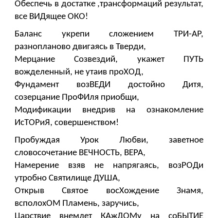
Обеспечь в достатке ,трансформаций результат,
все ВИДящее ОКО!
Баланс укрепи сложением ТРИ-АР,
разнопланово двигаясь в Тверди,
Мерцание Созвездий, укажет ПУТЬ
вожделенный, не утаив проХОД,
Фундамент возВЕДИ достойно Дитя,
созерцание ПроФИля приобщи,
Модификации внедрив на ознакомление
ИсТОРиЯ, совершенством!
Пробуждая Урок Любви, заветное
словосочетание ВЕЧНОСТЬ, ВЕРА,
Намерение взяв не напрягаясь, возРОДи
утробно Святилище ДУША,
Открыв Святое восХождение Знамя,
всполохОМ Пламень, заручись,
Царствие внемлет КАжДОМу на соБЫТИЕ