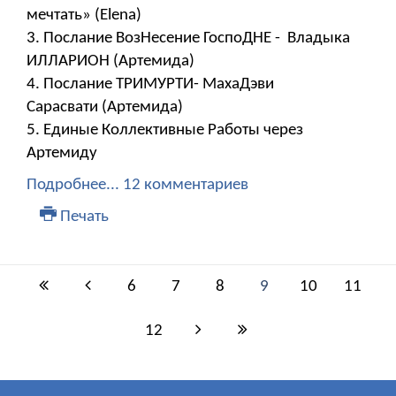
мечтать» (Elena)
3. Послание ВозНесение ГоспоДНЕ - Владыка
ИЛЛАРИОН (Артемида)
4. Послание ТРИМУРТИ- МахаДэви
Сарасвати (Артемида)
5. Единые Коллективные Работы через
Артемиду
Подробнее...
12 комментариев
Печать
6
7
8
9
10
11
12