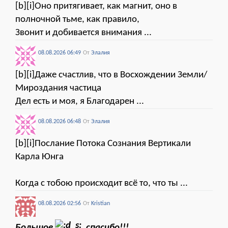
[b][i]Оно притягивает, как магнит, оно в
полночной тьме, как правило,
Звонит и добивается внимания ...
08.08.2026 06:49
От
Элалия
[b][i]Даже счастлив, что в Восхождении Земли/
Мироздания частица
Дел есть и моя, я Благодарен ...
08.08.2026 06:48
От
Элалия
[b][i]Послание Потока Сознания Вертикали
Карла Юнга
Когда с тобою происходит всё то, что ты ...
08.08.2026 02:56
От
Kristian
Большое
спасибо!!!