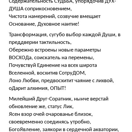
Содержательность СУДЬБА, упорядочив ДУХ-
ДУША соприкосновением,
Чистота намерений, созвучие вмещает
Основание, Духовное наитие!
Трансформация, сугубо выбор каждой Души, в
преддверии тактильность,
Обережно встроены новые параметры
ВОСХОДа, соискатель на перемены,
Почувствуй Единение на всех широта
Вселенной, восхитив СотруДОМ,
Лоно Любви, предвосхитит чаяние с лихвой,
оДарит алхимия, ОПЫТ!
Милейший Друг-Соратник, нынче верстай
обновление же, статус Лик,
Ясен взор очей очарованье близок,
своевременно соединясь утробно,
БогоЯвление, заякори в сердечной акватории,