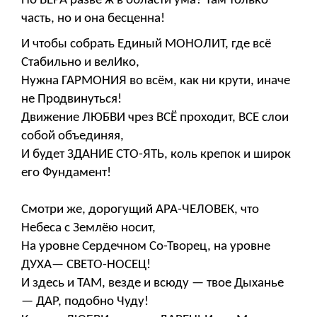
Но ВЕРА разве ж в области ума? Там только
часть, но и она бесценна!
И чтобы собрать Единый МОНОЛИТ, где всё
Стабильно и велИко,
Нужна ГАРМОНИЯ во всём, как ни крути, иначе
не Продвинуться!
Движение ЛЮБВИ чрез ВСЁ проходит, ВСЕ слои
собой объединяя,
И будет ЗДАНИЕ СТО-ЯТЬ, коль крепок и широк
его Фундамент!
Смотри же, дорогущий АРА-ЧЕЛОВЕК, что
Небеса с Землёю носит,
На уровне Сердечном Со-Творец, на уровне
ДУХА— СВЕТО-НОСЕЦ!
И здесь и ТАМ, везде и всюду — твое Дыханье
— ДАР, подобно Чуду!