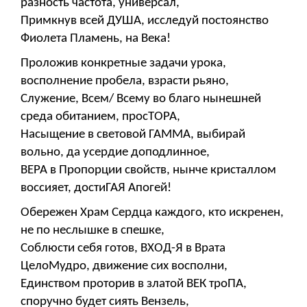
разность частота, универсал,
Примкнув всей ДУША, исследуй постоянство
Фиолета Пламень, на Века!
Проложив конкретные задачи урока,
восполнение пробела, взрасти рьяно,
Служение, Всем/ Всему во благо нынешней
среда обитанием, просТОРА,
Насыщение в световой ГАММА, выбирай
вольно, да усердие доподлинное,
ВЕРА в Пропорции свойств, нынче кристаллом
воссияет, достиГАЯ Апогей!
Обережен Храм Сердца каждого, кто искренен,
не по неслышке в спешке,
Соблюсти себя готов, ВХОД-Я в Врата
ЦелоМудро, движение сих восполни,
Единством проторив в златой ВЕК троПА,
споручно будет сиять Вензель,