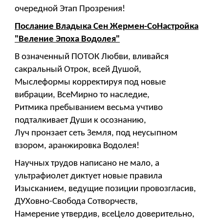
очередной Этап Прозрения!
Послание Владыка Сен Жермен-СоНастройка
"Веление Эпоха Водолея"
В означенный ПОТОК Любви, вливайся
сакральный Отрок, всей Душой,
Мыслеформы корректируя под новые
вибрации, ВсеМирно то наследие,
Ритмика пребыванием весьма учтиво
подталкивает Души к осознанию,
Луч пронзает сеть Земля, под неусыпном
взором, аранжировка Водолея!
Научных трудов написано не мало, а
ультрафиолет диктует новые правила
Изысканием, ведущие позиции провозгласив,
ДУХовно-Свобода Сотворчеств,
Намерение утвердив, всеЦело доверительно,