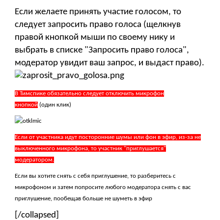
Если желаете принять участие голосом, то
следует запросить право голоса (щелкнув
правой кнопкой мыши по своему нику и
выбрать в списке "Запросить право голоса",
модератор увидит ваш запрос, и выдаст право).
В Тимспике обязательно следует отключить микрофон
кнопкой
(один клик)
Если от участника идут посторонние шумы или фон в эфир, из-за не
выключенного микрофона, то участник "приглушается"
модератором.
Если вы хотите снять с себя приглушение, то разберитесь с
микрофоном и затем попросите любого модератора снять с вас
приглушение, пообещав больше не шуметь в эфир
[/collapsed]