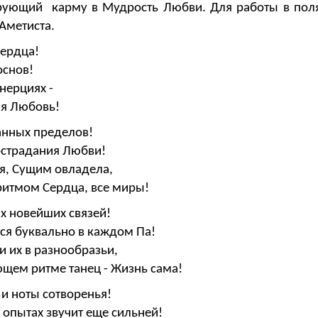
рующий карму в Мудрость Любви. Для работы в поля
 Аметиста.
Сердца!
основ!
нерциях -
ая Любовь!
анных пределов!
острадания Любви!
ня, Сущим овладела,
 ритмом Сердца, все миры!
ах новейших связей!
ся буквально в каждом Па!
и их в разнообразьи,
ющем ритме танец - Жизнь сама!
 и ноты сотворенья!
 опытах звучит еще сильней!