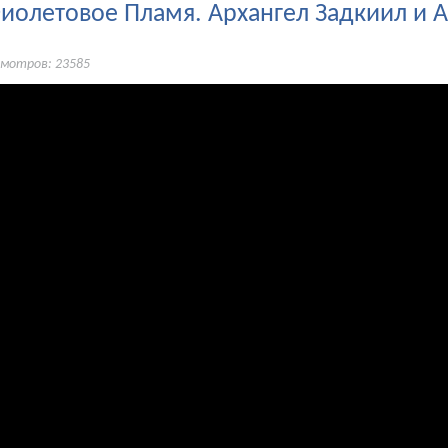
олетовое Пламя. Архангел Задкиил и А
смотров: 23585