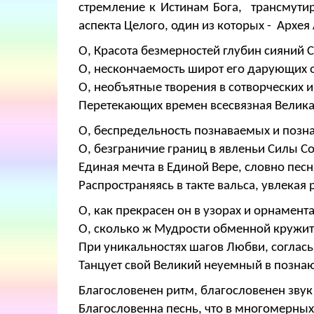
стремление к Истинам Бога, трансмути
аспекта Целого, один из которых - Архея
О, Красота безмерностей глубин сияний 
О, нескончаемость широт его дарующих 
О, необъятные творения в сотворческих и
Перетекающих времен всесвязная Велик
О, беспредельность познаваемых и позн
О, безграничие границ в явленьи Силы С
Единая мечта в Единой Вере, словно пес
Распространяясь в такте вальса, увлекая
О, как прекрасен он в узорах и орнамент
О, сколько ж Мудрости обменной кружит
При уникальностях шагов Любви, соглась
Танцует свой Великий неуемный в позна
Благословенен ритм, благословенен звук
Благословенна песнь, что в многомерных