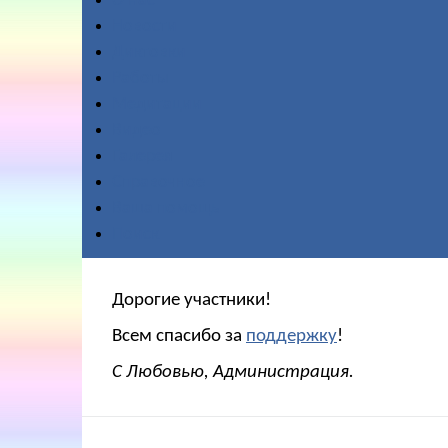
О нас
Новости
Диктовки
Работы
Медитации
Видео
Галерея
Справочное
Ваша помощь
Поиск
Дорогие участники!
Всем спасибо за
поддержку
!
С Любовью, Администрация.