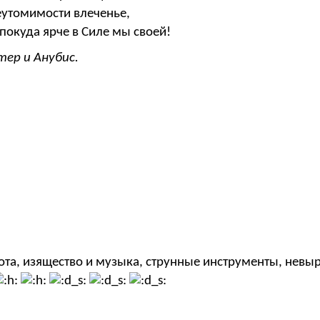
еутомимости влеченье,
покуда ярче в Силе мы своей!
тер и Анубис.
сота, изящество и музыка, струнные инструменты, нев