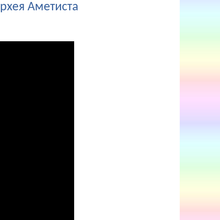
рхея Аметиста