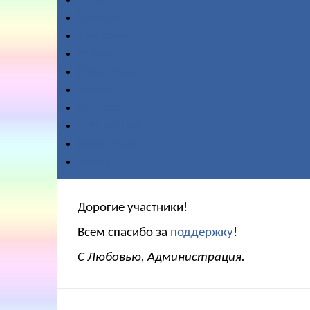
О нас
Новости
Диктовки
Работы
Медитации
Видео
Галерея
Справочное
Ваша помощь
Поиск
Дорогие участники!
Всем спасибо за
поддержку
!
С Любовью, Администрация.