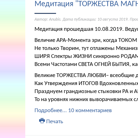
Медитация "ТОРЖЕСТВА МАГ
Автор: Anubis. Дата публикации:
10 августа 2019
. Про
Медитация прошедшая 10.08.2019. Ведущ
Величие АРА-Момента зри, когда ТОКОМ
Не только Творим, тут отлажены Механи
ШИРЯ Спектры ЖИЗНИ синхронно РОДАМ,
Всеми Частотами СВЕТА ОГНЕЙ БЫТИЯ, к
Великие ТОРЖЕСТВА ЛЮБВИ– всеобщие д
Как Утверждения ИТОГОВ Вдохновленных
Празднуем грандиозные стыковки РА и 
То на уровнях нижних выворачиваемых с
Подробнее...
10 комментариев
Печать