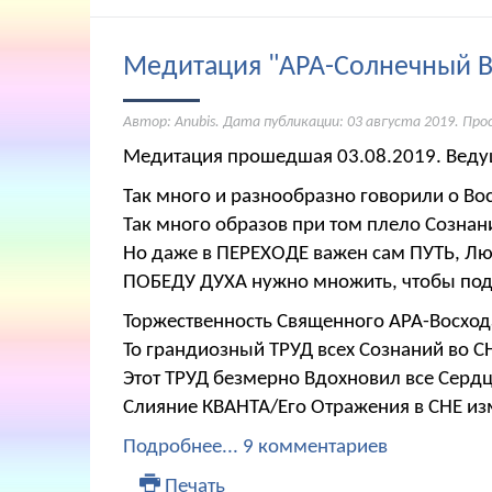
Медитация "АРА-Солнечный 
Автор: Anubis. Дата публикации:
03 августа 2019
. Про
Медитация прошедшая 03.08.2019. Ведущ
Так много и разнообразно говорили о Во
Так много образов при том плело Сознан
Но даже в ПЕРЕХОДЕ важен сам ПУТЬ, Лю
ПОБЕДУ ДУХА нужно множить, чтобы под
Торжественность Священного АРА-Восхода
То грандиозный ТРУД всех Сознаний во С
Этот ТРУД безмерно Вдохновил все Сердц
Слияние КВАНТА/Его Отражения в СНЕ и
Подробнее...
9 комментариев
Печать