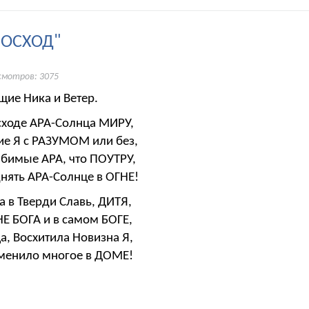
ВОСХОД"
смотров: 3075
ие Ника и Ветер.
сходе АРА-Солнца МИРУ,
ие Я с РАЗУМОМ или без,
бимые АРА, что ПОУТРУ,
нять АРА-Солнце в ОГНЕ!
 в Тверди Славь, ДИТЯ,
НЕ БОГА и в самом БОГЕ,
а, Восхитила Новизна Я,
зменило многое в ДОМЕ!