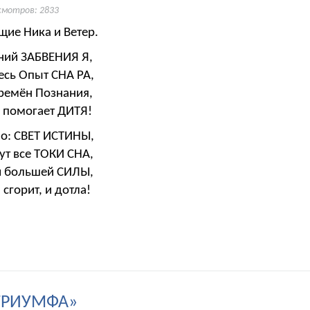
смотров: 2833
ие Ника и Ветер.
ний ЗАБВЕНИЯ Я,
весь Опыт СНА РА,
Времён Познания,
С помогает ДИТЯ!
но: СВЕТ ИСТИНЫ,
ут все ТОКИ СНА,
и большей СИЛЫ,
 сгорит, и дотла!
 ТРИУМФА»