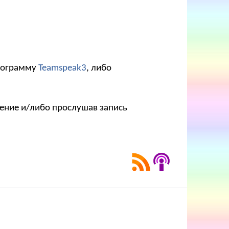
программу
Teamspeak3
, либо
рение и/либо прослушав запись