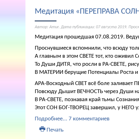
Медитация «ПЕРЕПРАВА СОЛ
Автор: Amur. Дата публикации:
07 августа 2019
. Прос
Медитация прошедшая 07.08.2019. Ведущ
Проснувшиеся вспомнили, что всюду тол
А главным в этом СВЕТЕ тот, кто оживил
То Души ДИТЯ, что росли в РА-СВЕТЕ, рис
В МАТЕРИИ берущие Потенциалы Роста и
АРА-Восходный СВЕТ всё боле заливает П
Повсюду Дышит ВЕЧНОСТЬ через Души на
В РА-СВЕТЕ, познавая край тьмы Сознания
Этот СОН БОГ-ТВОРЕЦ завершил, у НЕГО 
Подробнее...
7 комментариев
Печать