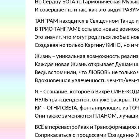
Но Сердцу БОГА то Гармоническая Музык
И совершает то и так, как это видит РАЗ
ТАНГРАМ находится в Священном Танце 
В ТРИО-ТАНГРАМЕ есть все новые возмож
Это значит, что могут родиться любые 
Создавая не только Картину КИНО, но и 
Жизнь – уникальная возможность реализ
Каждая новая Жизнь открывает Душам ша
Ведь вспомнили, что ЛЮБОВЬ не только ч
Вдохновенная увлеченность чем-то/кем-т
Я – Сознание, которое в Вихре СИНЕ-КОД
НУЛЬ трансцендентен, он уже раскрыт Т
КИ – ОГНИ СВЕТА, фонтанирующие из ТО
Они также заменяются ПЛАНОМ, лучащ
ВСЁ в перенастройках и Трансформациях
Соприкасаться с процессами Созидания 