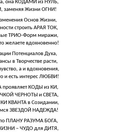
а, она КОДАМИ из НУЛЬ,
УМ, заменяя Жизни ОГНИ!
изменения Основ Жизни,
ности строить АРАЯ ТОК,
новые ТРИО-Форм миражи,
что желаете вдохновенно!
ации Потенциалов Духа,
нсы в Творчестве расти,
увство, а и вдохновения,
о и есть интерес ЛЮБВИ!
А проявляет КОДЫ из КИ,
ОЧКОЙ ЧЕРНОТЫ и СВЕТА,
ЧКИ КВАНТА в Созидании,
имся ЗВЕЗДОЙ НАДЕЖДА!
 по ПЛАНУ РАЗУМА БОГА,
ЖИЗНИ – ЧУДО для ДИТЯ,