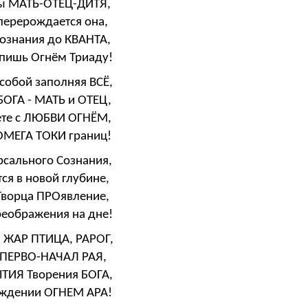
ды МАТЬ-ОТЕЦ-ДИТЯ,
перерождается она,
Сознания до КВАНТА,
пишь Огнём Триаду!
собой заполняя ВСЁ,
ОГА - МАТЬ и ОТЕЦ,
ете с ЛЮБВИ ОГНЁМ,
ОМЕГА ТОКИ границ!
рсального Сознания,
я в новой глубине,
Творца ПРОявление,
реображения на дне!
, ЖАР ПТИЦА, РАРОГ,
 ПЕРВО-НАЧАЛ РАЯ,
ТИЯ Творения БОГА,
рождении ОГНЕМ АРА!