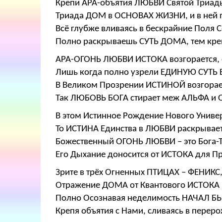
Крепи АРА-объятия ЛЮБВИ Святой Триа
Триада ДОМ в ОСНОВАХ ЖИЗНИ, и в ней 
Всё глубже вливаясь в бескрайние Поля 
Полно раскрываешь СУТЬ ДОМА, тем кре
АРА-ОГОНЬ ЛЮБВИ ИСТОКА возгорается, 
Лишь когда полно узрели ЕДИНУЮ СУТЬ Б
В Великом Прозрении ИСТИНОЙ возгора
Так ЛЮБОВЬ БОГА стирает меж АЛЬФА и 
В этом Истинное Рождение Нового Униве
То ИСТИНА Единства в ЛЮБВИ раскрываетс
Божественный ОГОНЬ ЛЮБВИ – это Бога-
Его Дыхание доносится от ИСТОКА для П
Зрите в трёх Огненных ПТИЦАХ – ФЕНИКС
Отражение ДОМА от Квантового ИСТОКА
Полно Осознавая неделимость НАЧАЛ БЫ
Крепя объятия с Нами, сливаясь в пере