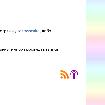
программу
Teamspeak3
, либо
рение и/либо прослушав запись