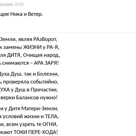
мотров: 2570
ие Ника и Ветер.
Земли, являя РАзВорот,
ак замены ЖИЗНИ у РА-Я,
ля ДИТЯ, Очищая народ,
 снимаются – АРА ЗАРЯ!
уха Душ, так и Болезни,
ь проверяла событийно,
УХА у Душ в Причастии,
ыверки Балансов нужно!
и у Дитя Матери-Земли,
 условий жизни и ТЕЛА,
, всем узреть те ОГНИ,
екают ТОКИ ПЕРЕ-ХОДА!