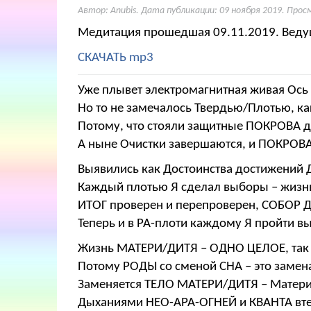
Автор: Anubis. Дата публикации:
09 ноября 2019
. Прос
Медитация прошедшая 09.11.2019. Ведущ
СКАЧАТЬ mp3
Уже плывет электромагнитная живая Ось 
Но то не замечалось Твердью/Плотью, к
Потому, что стояли защитные ПОКРОВА д
А ныне Очистки завершаются, и ПОКРОВА
Выявились как Достоинства достижений Д
Каждый плотью Я сделал выборы – жизн
ИТОГ проверен и перепроверен, СОБОР Д
Теперь и в РА-плоти каждому Я пройти в
Жизнь МАТЕРИ/ДИТЯ – ОДНО ЦЕЛОЕ, так 
Потому РОДЫ со сменой СНА – это замена
Заменяется ТЕЛО МАТЕРИ/ДИТЯ – Материи
Дыханиями НЕО-АРА-ОГНЕЙ и КВАНТА вт