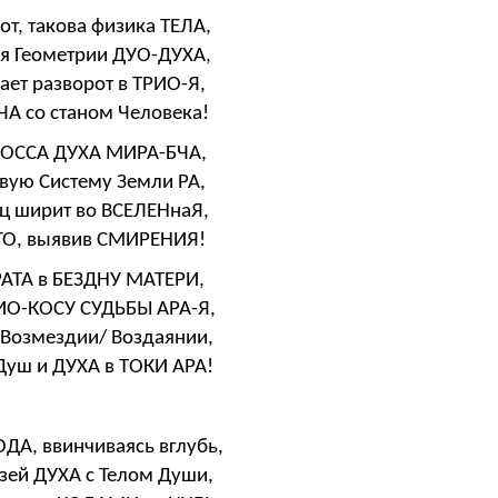
т, такова физика ТЕЛА,
я Геометрии ДУО-ДУХА,
ает разворот в ТРИО-Я,
А со станом Человека!
ЛОССА ДУХА МИРА-БЧА,
вую Систему Земли РА,
ц ширит во ВСЕЛЕНнаЯ,
ГО, выявив СМИРЕНИЯ!
РАТА в БЕЗДНУ МАТЕРИ,
ИО-КОСУ СУДЬБЫ АРА-Я,
в Возмездии/ Воздаянии,
уш и ДУХА в ТОКИ АРА!
ДА, ввинчиваясь вглубь,
язей ДУХА с Телом Души,