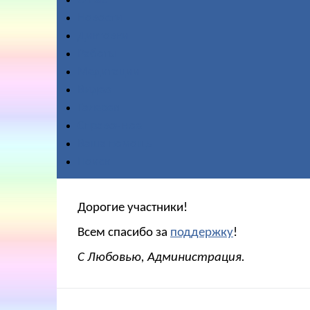
О нас
Новости
Диктовки
Работы
Медитации
Видео
Галерея
Справочное
Ваша помощь
Поиск
Дорогие участники!
Всем спасибо за
поддержку
!
С Любовью, Администрация.