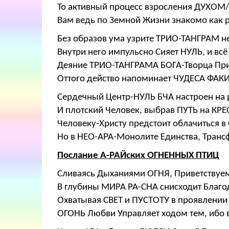
То активный процесс взросления ДУХОМ
Вам ведь по Земной Жизни знакомо как ра
Без образов ума узрите ТРИО-ТАНГРАМ н
Внутри него импульсно Сияет НУЛЬ, и всё
Деяние ТРИО-ТАНГРАМА БОГА-Творца Пр
Оттого действо напоминает ЧУДЕСА ФАКИР
Сердечный Центр-НУЛЬ БЧА настроен на
И плотский Человек, выбрав ПУТЬ на КРЕ
Человеку-Христу предстоит облачиться в
Но в НЕО-АРА-Монолите Единства, Тран
Послание А-РАЙских ОГНЕННЫХ ПТИЦ
Сливаясь Дыханиями ОГНЯ, Приветствуем
В глубины МИРА РА-СНА снисходит Благо
Охватывая СВЕТ и ПУСТОТУ в проявлени
ОГОНЬ Любви Управляет ходом тем, ибо 