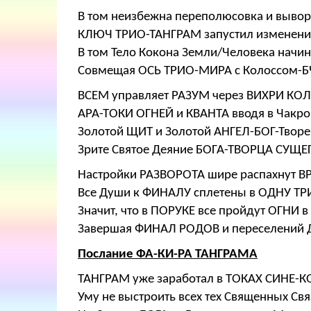
В том неизбежна переполюсовка и выворо
КЛЮЧ ТРИО-ТАНГРАМ запустил изменени
В том Тело Кокона Земли/Человека начин
Совмещая ОСЬ ТРИО-МИРА с Колоссом-БЧ
ВСЕМ управляет РАЗУМ через ВИХРИ КО
АРА-ТОКИ ОГНЕЙ и КВАНТА вводя в Чакро
Золотой ЩИТ и Золотой АНГЕЛ-БОГ-Творе
Зрите Святое Деяние БОГА-ТВОРЦА СУЩЕ
Настройки РАЗВОРОТА шире распахнут В
Все Души к ФИНАЛУ сплетены в ОДНУ ТР
Значит, что в ПОРУКЕ все пройдут ОГНИ 
Завершая ФИНАЛ РОДОВ и переселений Д
Послание ФА-КИ-РА ТАНГРАМА
ТАНГРАМ уже заработал в ТОКАХ СИНЕ-КО
Уму не выстроить всех тех Священных Св