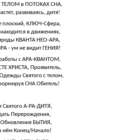
/ ТЕЛОМ в ПОТОКАХ СНА,
стет, развиваясь, дитя!
е плоский, КЛЮЧ-Сфера,
 находится в движениях,
ироды КВАНТА НЕО-АРА,
А - ум не видит ГЕНИЯ!
 работы с АРА-КВАНТОМ,
СТЕ ХРИСТА, Проявитель,
 Одежды Святого с телом,
сформируя СНА Обитель!
 Святого А-РА-ДИТЯ,
дать Перерождения,
и Обновления БЫТИЯ,
в нём Конец/Начало!