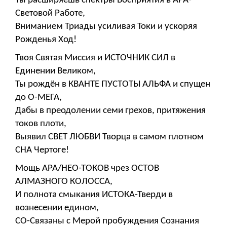
Ты расширяешь спектры Восприятия в АРА-
Световой Работе,
Вниманием Триады усиливая Токи и ускоряя
Рожденья Ход!
Твоя Святая Миссия и ИСТОЧНИК СИЛ в
Единении Великом,
Ты рождён в КВАНТЕ ПУСТОТЫ АЛЬФА и спущен
до О-МЕГА,
Дабы в преодолении семи грехов, притяжения
токов плоти,
Выявил СВЕТ ЛЮБВИ Творца в самом плотном
СНА Чертоге!
Мощь АРА/НЕО-ТОКОВ чрез ОСТОВ
АЛМАЗНОГО КОЛОССА,
И полнота смыкания ИСТОКА-Тверди в
вознесении едином,
СО-Связаны с Мерой пробуждения Сознания