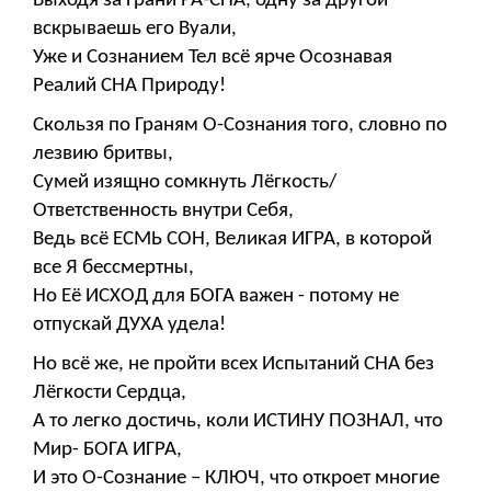
Выходя за Грани РА-СНА, одну за другой
вскрываешь его Вуали,
Уже и Сознанием Тел всё ярче Осознавая
Реалий СНА Природу!
Скользя по Граням О-Сознания того, словно по
лезвию бритвы,
Сумей изящно сомкнуть Лёгкость/
Ответственность внутри Себя,
Ведь всё ЕСМЬ СОН, Великая ИГРА, в которой
все Я бессмертны,
Но Её ИСХОД для БОГА важен - потому не
отпускай ДУХА удела!
Но всё же, не пройти всех Испытаний СНА без
Лёгкости Сердца,
А то легко достичь, коли ИСТИНУ ПОЗНАЛ, что
Мир- БОГА ИГРА,
И это О-Сознание – КЛЮЧ, что откроет многие