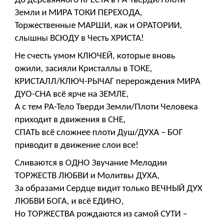
До деревянного КРЕСТА в РА-Тверди/Плоти
Земли и МИРА ТОКИ ПЕРЕХОДА,
Торжественные МАРШИ, как и ОРАТОРИИ,
слышны ВСЮДУ в Честь ХРИСТА!
Не счесть умом КЛЮЧЕЙ, которые вновь
ожили, засияли Кристаллы в ТОКЕ,
КРИСТАЛЛ/КЛЮЧ-РЫЧАГ перерождения МИРА
ДУО-СНА всё ярче на ЗЕМЛЕ,
А с тем РА-Тело Тверди Земли/Плоти Человека
приходит в движения в СНЕ,
СПАТЬ всё сложнее плоти Душ/ДУХА – БОГ
приводит в движение слои все!
Сливаются в ОДНО Звучание Мелодии
ТОРЖЕСТВ ЛЮБВИ и Молитвы ДУХА,
За образами Сердце видит только ВЕЧНЫЙ ДУХ
ЛЮБВИ БОГА, и всё ЕДИНО,
Но ТОРЖЕСТВА рождаются из самой СУТИ –