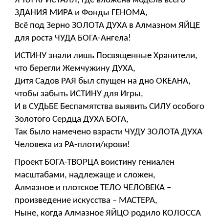
Я тот КРИСТАЛЛ, где вложена модель всего
ЗДАНИЯ МИРА и Фонды ГЕНОМА,
Всё под Зерно ЗОЛОТА ДУХА в Алмазном ЯЙЦЕ
для роста ЧУДА БОГА-Ангела!
ИСТИНУ знали лишь Посвященные Хранители,
что берегли Жемчужину ДУХА,
Дитя Садов РАЯ был спущен на дно ОКЕАНА,
чтобы забыть ИСТИНУ для Игры,
И в СУДЬБЕ Беспамятства выявить СИЛУ особого
Золотого Сердца ДУХА БОГА,
Так было намечено взрасти ЧУДУ ЗОЛОТА ДУХА
Человека из РА-плоти/крови!
Проект БОГА-ТВОРЦА воистину гениален
масштабами, надлежаще и сложен,
Алмазное и плотское ТЕЛО ЧЕЛОВЕКА –
произведение искусства – МАСТЕРА,
Ныне, когда Алмазное ЯЙЦО родило КОЛОССА