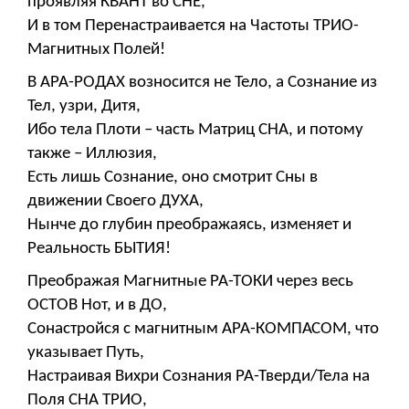
проявляя КВАНТ во СНЕ,
И в том Перенастраивается на Частоты ТРИО-
Магнитных Полей!
В АРА-РОДАХ возносится не Тело, а Сознание из
Тел, узри, Дитя,
Ибо тела Плоти – часть Матриц СНА, и потому
также – Иллюзия,
Есть лишь Сознание, оно смотрит Сны в
движении Своего ДУХА,
Нынче до глубин преображаясь, изменяет и
Реальность БЫТИЯ!
Преображая Магнитные РА-ТОКИ через весь
ОСТОВ Нот, и в ДО,
Сонастройся с магнитным АРА-КОМПАСОМ, что
указывает Путь,
Настраивая Вихри Сознания РА-Тверди/Тела на
Поля СНА ТРИО,