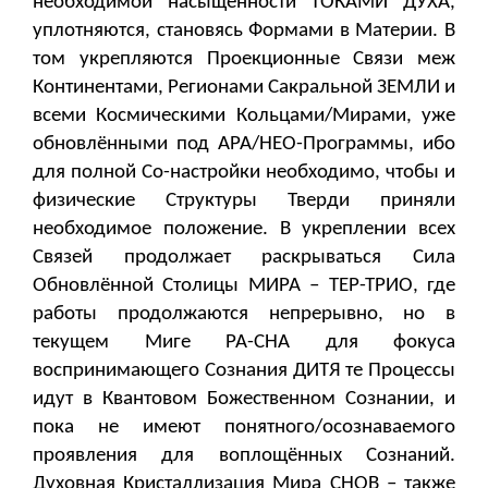
необходимой насыщенности ТОКАМИ ДУХА,
уплотняются, становясь Формами в Материи. В
том укрепляются Проекционные Связи меж
Континентами, Регионами Сакральной ЗЕМЛИ и
всеми Космическими Кольцами/Мирами, уже
обновлёнными под АРА/НЕО-Программы, ибо
для полной Со-настройки необходимо, чтобы и
физические Структуры Тверди приняли
необходимое положение. В укреплении всех
Связей продолжает раскрываться Сила
Обновлённой Столицы МИРА – ТЕР-ТРИО, где
работы продолжаются непрерывно, но в
текущем Миге РА-СНА для фокуса
воспринимающего Сознания ДИТЯ те Процессы
идут в Квантовом Божественном Сознании, и
пока не имеют понятного/осознаваемого
проявления для воплощённых Сознаний.
Духовная Кристаллизация Мира СНОВ – также