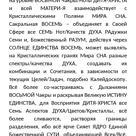
на уровне ВОСЬМОЙ Чакры/Ноты ДИТЯ-ХРИСТА
и всей МАТЕРИ-Я взаимодействует с
Кристаллическими Полями МИРА СНА.
Сакральная ВОСЕМЬ – объединяет в Своей
Сфере все СЕМЬ Нот/Качеств ДУХА РАдужки
Семи и, Божественный РАЗУМ, действуя через
СОЛНЦЕ ЕДИНСТВА ВОСЕМЬ, может выявлять
на Кристаллических гранях Мира СНА разные
спектры/качества ДУХА, создавать их
комбинации и Сочетания, в зависимости от
текущих Целей/Задач, подобно Калейдоскопу.
Всё более со-настраиваясь с Дыханиями
ВОСЬМОЙ Чакры и раскрывая Великую ИСТИНУ
ЕДИНСТВА, для Восприятия ДИТЯ-ХРИСТА все
Семь Аспектов ДУХА/Цветов/Кристаллы, всё
более сливаются, растворяя границы
разделения, ибо всё ярче Сияет ЯДРО Единой
Божественной СУТИ, объединяющей Всех/Всё.