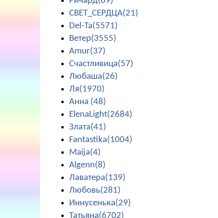
Ричард(69)
СВЕТ_СЕРДЦА(21)
Del-Ta(5571)
Ветер(3555)
Amur(37)
Счастливица(57)
Любаша(26)
Ля(1970)
Анна (48)
ElenaLight(2684)
Злата(41)
Fantastika(1004)
Maija(4)
Algenn(8)
Лаватера(139)
Любовь(281)
Иннусенька(29)
Татьяна(6702)