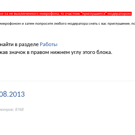
 из-за не выключенного микрофона, то участник "приглушается" модератором.
 с микрофоном и затем попросите любого модератора снять с вас приглушение, 
 найти в разделе
Работы
жав значок в правом нижнем углу этого блока.
08.2013
мотров: 8768