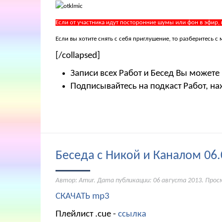
Если от участника идут посторонние шумы или фон в эфир,
Если вы хотите снять с себя приглушение, то разберитесь
[/collapsed]
Записи всех Работ и Бесед Вы можете
Подписывайтесь на подкаст Работ, на
Беседа с Никой и Каналом 06.
Автор: Amur. Дата публикации:
06 августа 2013
. Прос
СКАЧАТЬ mp3
Плейлист .cue -
ссылка