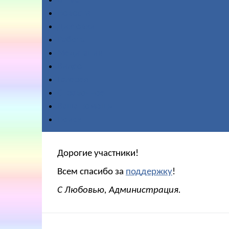
О нас
Новости
Диктовки
Работы
Медитации
Видео
Галерея
Справочное
Ваша помощь
Поиск
Дорогие участники!
Всем спасибо за
поддержку
!
С Любовью, Администрация.