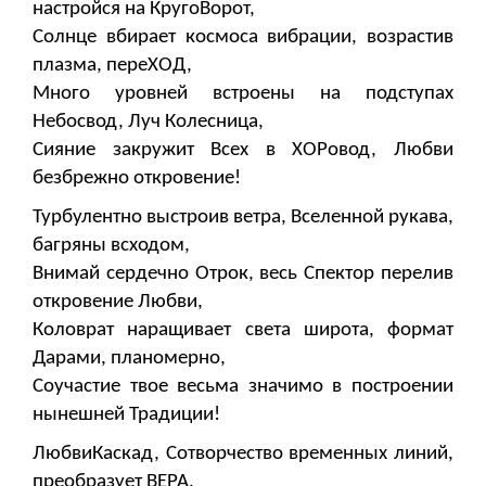
настройся на КругоВорот,
Солнце вбирает космоса вибрации, возрастив
плазма, переХОД,
Много уровней встроены на подступах
Небосвод, Луч Колесница,
Сияние закружит Всех в ХОРовод, Любви
безбрежно откровение!
Турбулентно выстроив ветра, Вселенной рукава,
багряны всходом,
Внимай сердечно Отрок, весь Спектор перелив
откровение Любви,
Коловрат наращивает света широта, формат
Дарами, планомерно,
Соучастие твое весьма значимо в построении
нынешней Традиции!
ЛюбвиКаскад, Сотворчество временных линий,
преобразует ВЕРА,