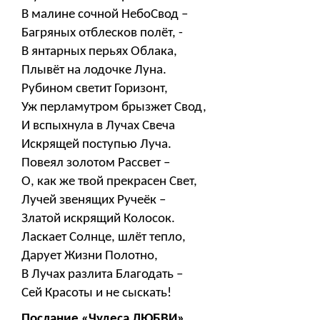
В малине сочной НебоСвод –
Багряных отблесков полёт, -
В янтарных перьях Облака,
Плывёт на лодочке Луна.
Рубином светит Горизонт,
Уж перламутром брызжет Свод,
И вспыхнула в Лучах Свеча
Искрящей поступью Луча.
Повеял золотом Рассвет –
О, как же твой прекрасен Свет,
Лучей звенящих Ручеёк –
Златой искрящий Колосок.
Ласкает Солнце, шлёт тепло,
Дарует Жизни Полотно,
В Лучах разлита Благодать –
Сей Красоты и не сыскать!
Послание «Чудеса ЛЮБВИ»