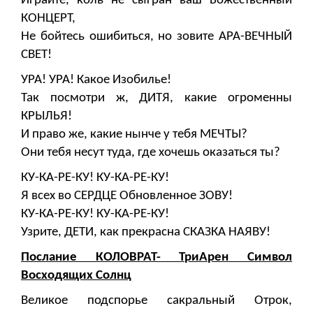
Играйте, коль не сыгран ваш Божественный
КОНЦЕРТ,
Не бойтесь ошибиться, но зовите АРА-ВЕЧНЫЙ
СВЕТ!
УРА! УРА! Какое Изобилье!
Так посмотри ж, ДИТЯ, какие огроменны
КРЫЛЬЯ!
И право же, какие нынче у тебя МЕЧТЫ?
Они тебя несут туда, где хочешь оказаться ты?
КУ-КА-РЕ-КУ! КУ-КА-РЕ-КУ!
Я всех во СЕРДЦЕ Обновленное ЗОВУ!
КУ-КА-РЕ-КУ! КУ-КА-РЕ-КУ!
Узрите, ДЕТИ, как прекрасна СКАЗКА НАЯВУ!
Послание КОЛОВРАТ- ТриАрен Символ
Восходящих Солнц
Великое подспорье сакральный Отрок,