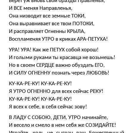
Берет уж вновь свои бразды Правленья,
И ВСЕ меняя Направленья,
Она низводит все земные ТОКИ,
Она выравнивает все твои ПОТОКИ,
И расправляет Огненны КРЫЛА,
Воспламеняя УТРО в криках АРА-ПЕТУХА!
УРА! УРА! Как же ПЕТУХ собой хорош!
И голыми руками ты красавца не возьмешь!
Но в своем СЕРДЦЕ важно обуздать ЕГО,
И СИЛУ ОГНЕННУ познать через ЛЮБОВЬ!
КУ-КА-РЕ-КУ! КУ-КА-РЕ-КУ!
Я УТРО ОГНЕННО для всех сейчас РЕКУ!
КУ-КА-РЕ-КУ! КУ-КА-РЕ-КУ!
Я всех к себе, в себя сейчас зову!
В ЛАДУ С СОБОЮ, ДЕТИ, УТРО начинайте,
И весело и смело в нем себя же СОЗИДАЙТЕ!