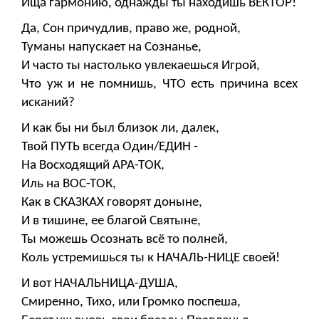
Ища гармонию, однажды ты находишь ВЕКТОР!
Да, Сон причудлив, право же, родной,
Туманы напускает на Сознанье,
И часто ты настолько увлекаешься Игрой,
Что уж и не помнишь, ЧТО есть причина всех
исканий?
И как бы ни был близок ли, далек,
Твой ПУТЬ всегда Один/ЕДИН -
На Восходящий АРА-ТОК,
Иль на ВОС-ТОК,
Как в СКАЗКАХ говорят доныне,
И в тишине, ее благой Святыне,
Ты можешь Осознать всё то полней,
Коль устремишься ты к НАЧАЛЬ-НИЦЕ своей!
И вот НАЧАЛЬНИЦА-ДУША,
Смиренно, Тихо, или Громко поспеша,