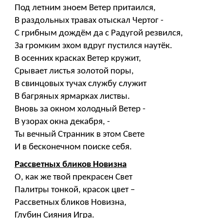
Под летним зноем Ветер притаился,
В раздольных травах отыскал Чертог -
С грибным дождём да с Радугой резвился,
За громким эхом вдруг пустился наутёк.
В осенних красках Ветер кружит,
Срывает листья золотой поры,
В свинцовых тучах службу служит
В багряных ярмарках листвы.
Вновь за окном холодный Ветер -
В узорах окна декабря, -
Ты вечный Странник в этом Свете
И в бесконечном поиске себя.
Рассветных бликов Новизна
О, как же твой прекрасен Свет
Палитры тонкой, красок цвет –
Рассветных бликов Новизна,
Глубин Сияния Игра.