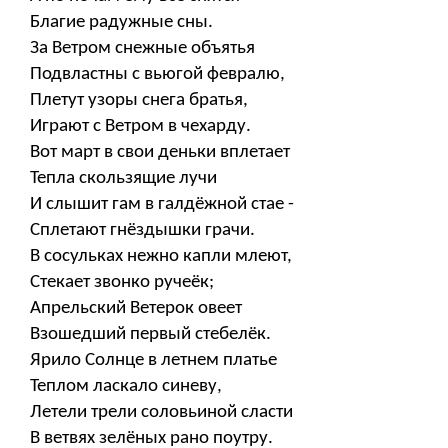
Благие радужные сны.
За Ветром снежные объятья
Подвластны с вьюгой февралю,
Плетут узоры снега братья,
Играют с Ветром в чехарду.
Вот март в свои деньки вплетает
Тепла скользящие лучи
И слышит гам в галдёжной стае -
Сплетают гнёздышки грачи.
В сосульках нежно капли млеют,
Стекает звонко ручеёк;
Апрельский Ветерок овеет
Взошедший первый стебелёк.
Ярило Солнце в летнем платье
Теплом ласкало синеву,
Летели трели соловьиной сласти
В ветвях зелёных рано поутру.