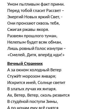
Умом пытливым факт прими.
Перед тобой гласит Рассвет –
Энергий Новых яркий Свет, -
Они пронзают сквозь тебя,
Сжигая ржавы якоря.
Развеян прошлого туман,
Нелепым будет всяк обман,
Лишь ровный Голос изнутри –
«Смелей, Дитя, вперёд иди!»
Вечный Странник
А за окном холодный Ветер
СтужИт морозом января;
Искрится иней, Солнце светит
В златых лучах их янтаря.
Ах, Ветер, Ветер, сколь резвится
В студёной поступи Зимы,
А по ночам ему всё снятся