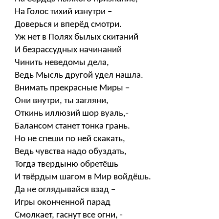
На Голос тихий изнутри –
Доверься и вперёд смотри.
Уж нет в Полях былых скитаний
И безрассудных начинаний
Чинить неведомы дела,
Ведь Мысль другой удел нашла.
Внимать прекрасные Миры –
Они внутри, ты загляни,
Откинь иллюзий шор вуаль,-
Балансом станет тонка грань.
Но не спеши по ней скакать,
Ведь чувства надо обуздать,
Тогда твердыню обретёшь
И твёрдым шагом в Мир войдёшь.
Да не оглядывайся взад –
Игры оконченной парад
Смолкает, гаснут все огни, -