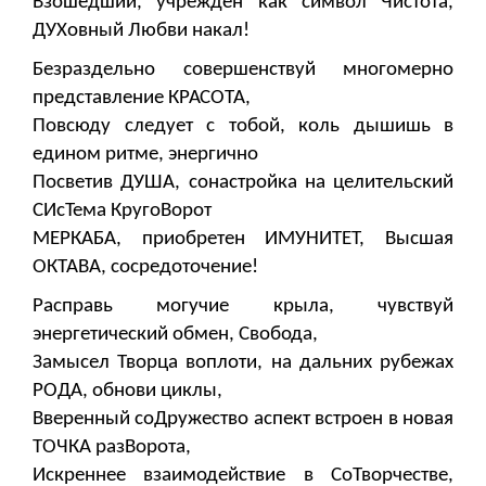
Взошедший, учрежден как символ Чистота,
ДУХовный Любви накал!
Безраздельно совершенствуй многомерно
представление КРАСОТА,
Повсюду следует с тобой, коль дышишь в
едином ритме, энергично
Посветив ДУША, сонастройка на целительский
СИсТема КругоВорот
МЕРКАБА, приобретен ИМУНИТЕТ, Высшая
ОКТАВА, сосредоточение!
Расправь могучие крыла, чувствуй
энергетический обмен, Свобода,
Замысел Творца воплоти, на дальних рубежах
РОДА, обнови циклы,
Вверенный соДружество аспект встроен в новая
ТОЧКА разВорота,
Искреннее взаимодействие в СоТворчестве,