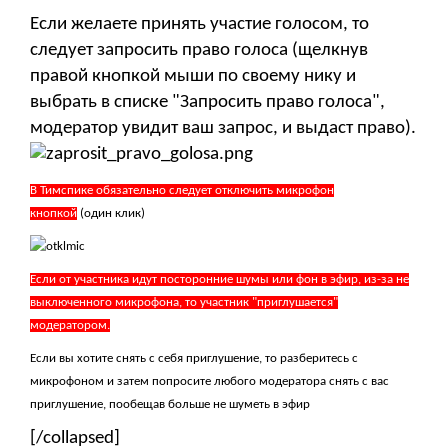
Если желаете принять участие голосом, то
следует запросить право голоса (щелкнув
правой кнопкой мыши по своему нику и
выбрать в списке "Запросить право голоса",
модератор увидит ваш запрос, и выдаст право).
В Тимспике обязательно следует отключить микрофон
кнопкой
(один клик)
Если от участника идут посторонние шумы или фон в эфир, из-за не
выключенного микрофона, то участник "приглушается"
модератором.
Если вы хотите снять с себя приглушение, то разберитесь с
микрофоном и затем попросите любого модератора снять с вас
приглушение, пообещав больше не шуметь в эфир
[/collapsed]