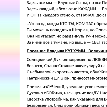
Здесь все мы — Блудные Сыны, но все П
Здесь каждый, абсолютно КАЖДЫЙ — Бл
И ОН за каждого стеною, от НАЧАЛ, до с
..Узнав однажды КТО ТЫ, КОМПАС обрета
Ты можешь попадать в Шторма, но Орие
Она не угасает, но раздвинуть Тучи може
За ними все в тумане, но выше — СВЕТ т
Послание Владыка КУТ ХУМИ - Величин
Солнцеликий Дух, одновременно ЛЮБВИ,
Вознеся, СолнцеСтояние аккумулируй на 
С небывалой скоростью частота, обнаЖив
Тантрический ЦИКЛон, принесет многоме
Призма изЛУЧениЯ, увеличит усвояемост
Духовно оБОГотив, насыщение возДУШно
Сверстка употребима, как указание для 
Безвременья, Сила воли обнажит весь сп