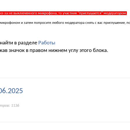
 из-за не выключенного микрофона, то участник "приглушается" модератором.
 с микрофоном и затем попросите любого модератора снять с вас приглушение, 
 найти в разделе
Работы
жав значок в правом нижнем углу этого блока.
06.2025
тров: 1136