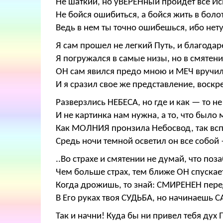
Не шаткий, но уВЕРЕНный пройдет все И
Не бойся ошибиться, а бойся жить в болот
Ведь в нем ты точно ошибешься, ибо нету
Я сам прошел не легкий Путь, и благодар
Я погружался в самые низы, но в смятен
ОН сам явился предо мною и МЕЧ вручил
И я сразил свое же представление, воскр
Разверзлись НЕБЕСА, но где и как — то н
И не картинка нам нужна, а то, что было
Как МОЛНИЯ пронзила Небосвод, так всп
Средь ночи темной осветил он все собо
..Во страхе и смятении не думай, что поз
Чем больше страх, тем ближе ОН спускает
Когда дрожишь, то знай: СМИРЕНЕН пере
В Его руках твоя СУДЬБА, но начинаешь С
Так и начни! Куда бы ни привел тебя ду