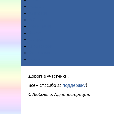
О нас
Новости
Диктовки
Работы
Медитации
Видео
Галерея
Справочное
Ваша помощь
Поиск
Дорогие участники!
Всем спасибо за
поддержку
!
С Любовью, Администрация.