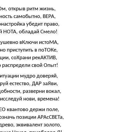
Ом, открыв ритм жизнь,
ность самобытно, ВЕРА,
настройка убедит право,
й НОТА, обладай Смело!
Душевно вКлючи истоМА,
но приступить в поТОКе,
ции, соХрани рекАКТИВ,
о распредели свой Опыт!
ситуации мудро доверяй,
уй естество, ДАР заЯви,
обности, разверни вокал,
 исследуй нови, времена!
ЕО квантово держи поле,
значь позиции АРАсСВЕТа,
рево, эквивалент золото,