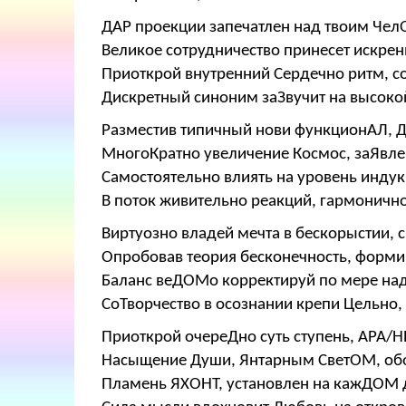
ДАР проекции запечатлен над твоим Чел
Великое сотрудничество принесет искрен
Приоткрой внутренний Сердечно ритм, со
Дискретный синоним заЗвучит на высоко
Разместив типичный нови функционАЛ, 
МногоКратно увеличение Космос, заЯвле
Самостоятельно влиять на уровень индук
В поток живительно реакций, гармоничн
Виртуозно владей мечта в бескорыстии, 
Опробовав теория бесконечность, формир
Баланс веДОМо корректируй по мере над
СоТворчество в осознании крепи Цельно,
Приоткрой очереДно суть ступень, АРА/Н
Насыщение Души, Янтарным СветОМ, обо
Пламень ЯХОНТ, установлен на кажДОМ д