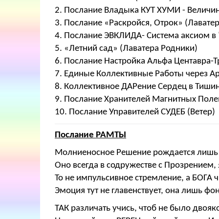
2. Послание Владыка КУТ ХУМИ - Величи
3. Послание «Раскройся, Отрок» (Лавате
4. Послание ЭВКЛИДА- Система аксиом в
5. «Летний сад» (Лаватера Родники)
6. Послание Настройка Альфа Центавра-Т
7. Единые Коллективные Работы через А
8. Коллективное ДАРение Сердец в Тиши
9. Послание Хранителей Магнитных Полей
10. Послание Управителей СУДЕБ (Ветер)
Послание РАМТЫ
Молниеносное Решение рождается лишь 
Оно всегда в содружестве с Прозрением
То не импульсивное стремление, а БОГА 
Эмоция тут не главенствует, она лишь фо
ТАК различать учись, чтоб не было двояк