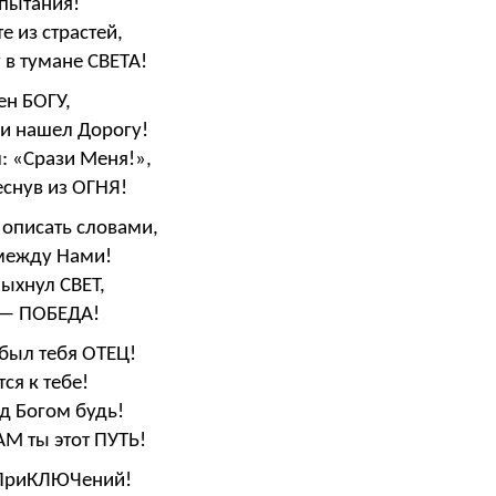
спытания!
е из страстей,
 в тумане СВЕТА!
ен БОГУ,
ии нашел Дорогу!
: «Срази Меня!»,
еснув из ОГНЯ!
е описать словами,
 между Нами!
ыхнул СВЕТ,
й — ПОБЕДА!
абыл тебя ОТЕЦ!
ся к тебе!
д Богом будь!
АМ ты этот ПУТЬ!
х ПриКЛЮЧений!