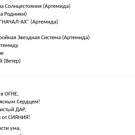
на Солнцестояния (Артемида)
ра Родники)
 "НАЧАЛ-АХ" (Артемида)
ройная Звездная Система (Артемида)
ртемиду
не
 (Ветер)
в ОГНЕ,
, ясным Сердцем!
чистый ДАР,
н от СИЯНИЯ!
ости ума,