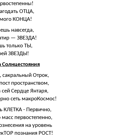
ервостепенны!
агодать ОТЦА,
амого КОНЦА!
ешь навсегда,
нтир — ЗВЕЗДА!
шь только ТЫ,
воей ЗВЕЗДЫ!
а Солнцестояния
 сакральный Отрок,
пост пространством,
 сей Сердце Янтаря,
рно сеть макроКосмос!
ь КЛЕТКА - Первично,
 масс первостепенно,
Вознесения на уровень
екТОР познания РОСТ!