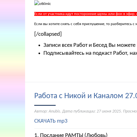
Если от участника идут посторонние шумы или фон в эфир,
Если вы хотите снять с себя приглушение, то разберитесь
[/collapsed]
Записи всех Работ и Бесед Вы можете
Подписывайтесь на подкаст Работ, на
Работа с Никой и Каналом 27.
Автор: Anubis. Дата публикации:
27 июня 2025
. Просмо
СКАЧАТЬ mp3
1. Послание РАМТЫ (Любовь)