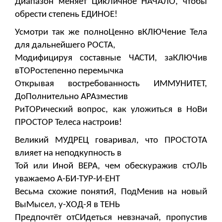
Диапазон меняет ЦикЛичное НАЧАЛО, чтобы
обрести степень ЕДИНОЕ!
Усмотри так же полноЦенно вКЛЮЧение Тела
для дальнейшего РОСТА,
Модифицируя составные ЧАСТИ, заКЛЮЧив
вТОРостепенно перемычка
Открывая востребованность ИММУНИТЕТ,
ДоПолнительно АРАзместив
РиТОРический вопрос, как уложиться в НоВи
ПРОСТОР Телеса настроив!
Великий МУДРЕЦ говаривал, что ПРОСТОТА
влияет на неподкупность в
Той или Иной ВЕРА, чем обескуражив стОЛЬ
уважаемо А-БИ-ТУР-И-ЕНТ
Весьма схожие понятиЯ, ПодМенив на новый
ВыМысел, у-ХОД-Я в ТЕНЬ
Предпочтёт отСИдеться невзначай, пропустив