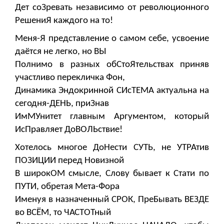
Дет соЗревать независимо от революционного
РешениЯ каждого на то!
Меня-Я представление о самом себе, усвоение
даётся не легко, но ВЫ
Полнимо в разных обСтоЯтельствах приняв
участливо перекличка Фон,
Динамика Эндокринной СИсТЕМА актуальна на
сегодня-ДЕНЬ, приЗнав
ИмМУнитет главным Аргументом, который
ИсПравляет ДоВОЛЬствие!
Хотелось многое ДоНести СУТЬ, не УТРАтив
ПОЗИЦИИ перед Новизной
В широкОМ смысле, Слову бывает к Стати по
ПУТИ, обретая Мета-Фора
Именуя в назначенный СРОК, ПреБывать ВЕЗДЕ
во ВСЁМ, то ЧАСТОТный