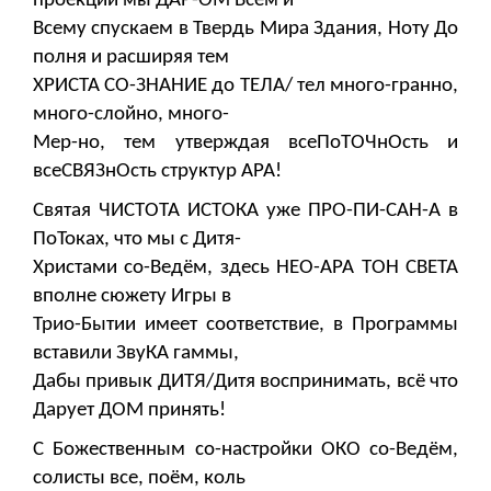
проекции мы ДАР-ОМ Всем и
Всему спускаем в Твердь Мира Здания, Ноту До
полня и расширяя тем
ХРИСТА СО-ЗНАНИЕ до ТЕЛА/ тел много-гранно,
много-слойно, много-
Мер-но, тем утверждая всеПоТОЧнОсть и
всеСВЯЗнОсть структур АРА!
Святая ЧИСТОТА ИСТОКА уже ПРО-ПИ-САН-А в
ПоТоках, что мы с Дитя-
Христами со-Ведём, здесь НЕО-АРА ТОН СВЕТА
вполне сюжету Игры в
Трио-Бытии имеет соответствие, в Программы
вставили ЗвуКА гаммы,
Дабы привык ДИТЯ/Дитя воспринимать, всё что
Дарует ДОМ принять!
С Божественным со-настройки ОКО со-Ведём,
солисты все, поём, коль