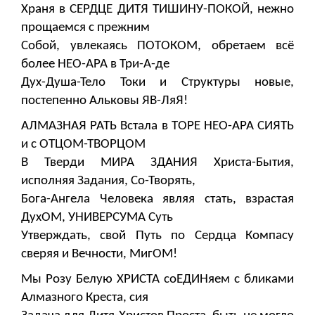
Храня в СЕРДЦЕ ДИТЯ ТИШИНУ-ПОКОЙ, нежно
прощаемся с прежним
Собой, увлекаясь ПОТОКОМ, обретаем всё
более НЕО-АРА в Три-А-де
Дух-Душа-Тело Токи и Структуры новые,
постепенно Альковы ЯВ-ЛяЯ!
АЛМАЗНАЯ РАТЬ Встала в ТОРЕ НЕО-АРА СИЯТЬ
и с ОТЦОМ-ТВОРЦОМ
В Тверди МИРА ЗДАНИЯ Христа-Бытия,
исполняя Задания, Со-Творять,
Бога-Ангела Человека являя стать, взрастая
ДухОМ, УНИВЕРСУМА Суть
Утверждать, свой Путь по Сердца Компасу
сверяя и Вечности, МигОМ!
Мы Розу Белую ХРИСТА соЕДИНяем с бликами
Алмазного Креста, сия