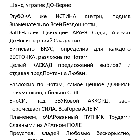
Шанс, утратив ДО-Верие!
ГлубОКА же ИСТИНА внутри, подняв
Знаменатель во Всей Бездонности,
ЗаПЕЧатлев Цветущие АРА-Я Сады, Аромат
ДоНосит терпкий Сладостно
Витиевато ВКУС, определив для каждого
ВЕСТОЧКА, разложив по Нотам
Целый КАСКАД предложений выбирай и
отдавая предПочтение Любви!
Разложив по Нотам, самое ценное ДОВЕРИЕ
приумножив, обильно СТЯГ
ВноСИ, под ЗВУКовой АККОРД, звон
перемещает СИЛА, ВозГорев АЛЫМ
Пламенем, оЧАРованный ПУТНИК Трудами
Славными на АРАтном ПОЛЕ
Преуспел, владей Любовью бескорыстно,