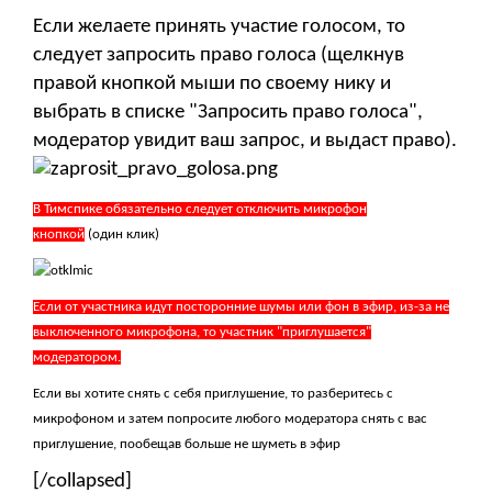
Если желаете принять участие голосом, то
следует запросить право голоса (щелкнув
правой кнопкой мыши по своему нику и
выбрать в списке "Запросить право голоса",
модератор увидит ваш запрос, и выдаст право).
В Тимспике обязательно следует отключить микрофон
кнопкой
(один клик)
Если от участника идут посторонние шумы или фон в эфир, из-за не
выключенного микрофона, то участник "приглушается"
модератором.
Если вы хотите снять с себя приглушение, то разберитесь с
микрофоном и затем попросите любого модератора снять с вас
приглушение, пообещав больше не шуметь в эфир
[/collapsed]