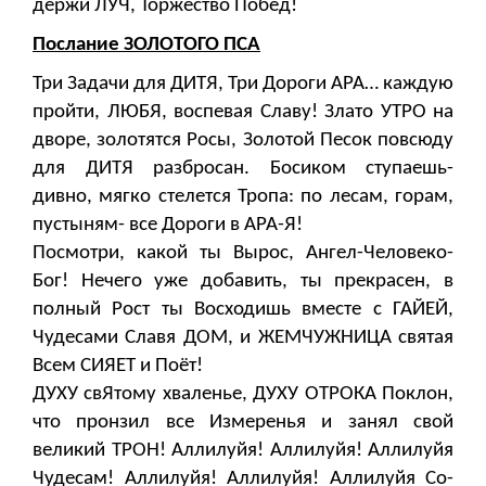
держи ЛУЧ, Торжество Побед!
Послание ЗОЛОТОГО ПСА
Три Задачи для ДИТЯ, Три Дороги АРА… каждую
пройти, ЛЮБЯ, воспевая Славу! Злато УТРО на
дворе, золотятся Росы, Золотой Песок повсюду
для ДИТЯ разбросан. Босиком ступаешь-
дивно, мягко стелется Тропа: по лесам, горам,
пустыням- все Дороги в АРА-Я!
Посмотри, какой ты Вырос, Ангел-Человеко-
Бог! Нечего уже добавить, ты прекрасен, в
полный Рост ты Восходишь вместе с ГАЙЕЙ,
Чудесами Славя ДОМ, и ЖЕМЧУЖНИЦА святая
Всем СИЯЕТ и Поёт!
ДУХУ свЯтому хваленье, ДУХУ ОТРОКА Поклон,
что пронзил все Измеренья и занял свой
великий ТРОН! Аллилуйя! Аллилуйя! Аллилуйя
Чудесам! Аллилуйя! Аллилуйя! Аллилуйя Со-