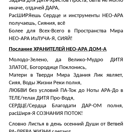
Задача для Дитя-Христов Проста, быть не могло
иначе, отдачей ДАРА,
РасШИРЯешь Сердце и инструменты НЕО-АРА
получаешь, Сияния, всё
Более для Всех-Всего в Пространства Мира
НЕО-АРА ИзЛУЧА-Я, СИЯЙ!
Послание ХРАНИТЕЛЕЙ НЕО-АРА ДОМ-А
Молодо-Зелено, да Велико-Мудро ДИТЯ
ЗЛАТОЕ, Богородице Поклонись,
Матери в Тверди Мира Здания Лик являет,
Сияя, Воды Жизни Реки полня,
ЛЮБВИ без условий ПА-Ток до Ноты АРА-До в
ТЕЛЕ/телах ДИТЯ Про-Водя,
СЕРДЦЕ/Сердца Благодати ДАР-ОМ полня,
расШиря-Я СОЗНАНИЯ ПОТОК!
Словно Листья в день осенний Души от Ветвей
РА-ДРЕВА ЖИЗНИ слетают,