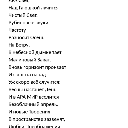
АРА Свет,
Над Гаюшкой лучится
Чистый Свет.
Рубиновые звуки,
Частоту
Разносит Осень
На Ветру.
В небесной дымке тает
Малиновый Закат,
Вновь горизонт пронзает
Из золота парад.
Уж скоро всё случится:
Весны настанет День
И в АРА МИР вселится
Безоблачный апрель.
И новые Творения
В пространстве зазвенят,
Любви Преображения