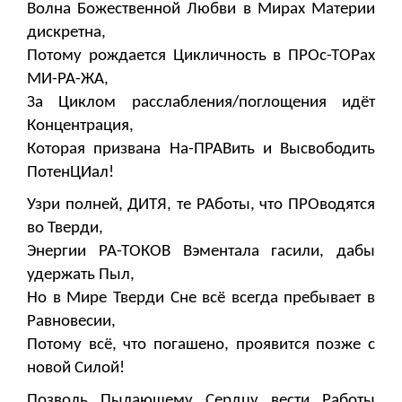
Волна Божественной Любви в Мирах Материи
дискретна,
Потому рождается Цикличность в ПРОс-ТОРах
МИ-РА-ЖА,
За Циклом расслабления/поглощения идёт
Концентрация,
Которая призвана На-ПРАВить и Высвободить
ПотенЦИал!
Узри полней, ДИТЯ, те РАботы, что ПРОводятся
во Тверди,
Энергии РА-ТОКОВ Вэментала гасили, дабы
удержать Пыл,
Но в Мире Тверди Сне всё всегда пребывает в
Равновесии,
Потому всё, что погашено, проявится позже с
новой Силой!
Позволь Пылающему Сердцу вести Работы