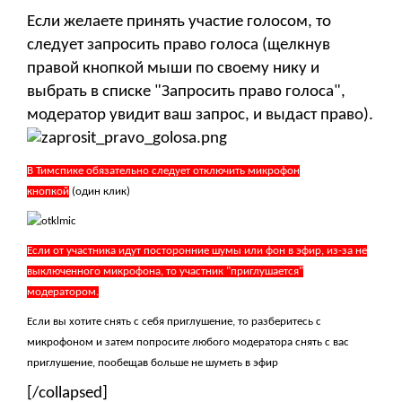
Если желаете принять участие голосом, то
следует запросить право голоса (щелкнув
правой кнопкой мыши по своему нику и
выбрать в списке "Запросить право голоса",
модератор увидит ваш запрос, и выдаст право).
В Тимспике обязательно следует отключить микрофон
кнопкой
(один клик)
Если от участника идут посторонние шумы или фон в эфир, из-за не
выключенного микрофона, то участник "приглушается"
модератором.
Если вы хотите снять с себя приглушение, то разберитесь с
микрофоном и затем попросите любого модератора снять с вас
приглушение, пообещав больше не шуметь в эфир
[/collapsed]