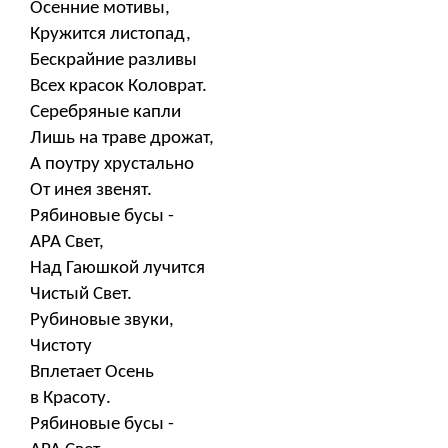
Осенние мотивы,
Кружится листопад,
Бескрайние разливы
Всех красок Коловрат.
Серебряные капли
Лишь на траве дрожат,
А поутру хрустально
От инея звенят.
Рябиновые бусы -
АРА Свет,
Над Гаюшкой лучится
Чистый Свет.
Рубиновые звуки,
Чистоту
Вплетает Осень
в Красоту.
Рябиновые бусы -