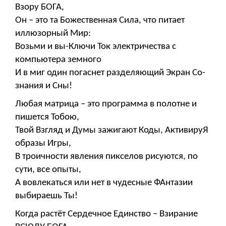
Взору БОГА,
Он – это та Божественная Сила, что питает
иллюзорный Мир:
Возьми и вы-Ключи Ток электричества с
компьютера земного
И в миг один погаснет разделяющий Экран Со-
знания и Сны!
Любая матрица – это программа в полотне и
пишется Тобою,
Твой Взгляд и Думы зажигают Коды, АктивируЯ
образы Игры,
В троичности явления пикселов рисуются, по
сути, все опыты,
А вовлекаться или нет в чудесные ФАнтазии
выбираешь Ты!
Когда растёт Сердечное Единство – Взирание