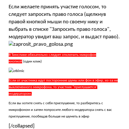
Если желаете принять участие голосом, то
следует запросить право голоса (щелкнув
правой кнопкой мыши по своему нику и
выбрать в списке "Запросить право голоса",
модератор увидит ваш запрос, и выдаст право).
В Тимспике обязательно следует отключить микрофон
кнопкой
(один клик)
Если от участника идут посторонние шумы или фон в эфир, из-за не
выключенного микрофона, то участник "приглушается"
модератором.
Если вы хотите снять с себя приглушение, то разберитесь с
микрофоном и затем попросите любого модератора снять с вас
приглушение, пообещав больше не шуметь в эфир
[/collapsed]