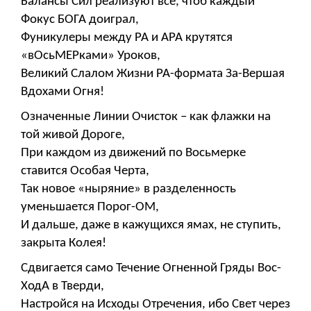
Балансы Сил реализуют всё, чтоб каждый
Фокус БОГА доиграл,
Фуникулеры между РА и АРА крутятся
«вОсьМЕРками» Уроков,
Великий Слалом Жизни РА-формата За-Вершая
Вдохами Огня!
Означенные Линии Очисток – как флажки на
той живой Дороге,
При каждом из движений по Восьмерке
ставится Особая Черта,
Так новое «ныряние» в разделенность
уменьшается Порог-ОМ,
И дальше, даже в кажущихся ямах, не ступить,
закрыта Колея!
Сдвигается само Течение Огненной Гряды Вос-
ХодА в Тверди,
Настройся на Исходы Отречения, ибо Свет через