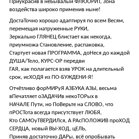
Приукрасив в неБывалый ФЛЮОРИТ, Зона
воздейства широко применив ныне!
ДостаТочно хорошо адаптируя по всем Весям,
перемещая натруженные РУКИ,
Зеркально ГЛЯНЕЦ блистает как некогда,
приумножа Становление, распаковка,
Стартует новая ПРОГРАММА, доНеся до каждой
ДУША/Тело, КУРС-ОР передви
ГАЯ, как полагается взяв УРОК на длительный
срок, исХОДЯ из ПО-БУЖДЕНИ-Я!
Отчётливо форМИРуЯ АЗБУКА АЗЫ, весьма
вПечатляет оЗАДАЧИв некоТОРых в
НАЧАЛЕ Пути, но ПоВерьте на СЛОВО, что
пРОСТота всегда присутствует ЛЮБЯ,
Кто САМОуТВЕРДИЛся, А РАсПОЛОЖИВ проХОД
СЕРДЦА, новый ВЫ-ХОД, цЕЛЬ,
Приняв достаточно ДАРы, всё опроБывать