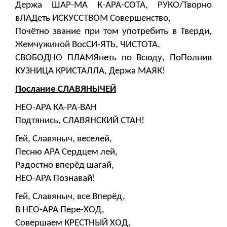
Держа ШАР-МА К-АРА-СОТА, РУКО/Творно
вЛАДеть ИСКУССТВОМ Совершенство,
Почётно звание при том употребить в Тверди,
Жемчужиной ВосСИ-ЯТЬ, ЧИСТОТА,
СВОБОДНО ПЛАМЯнеть по Всюду, ПоПолнив
КУЗНИЦА КРИСТАЛЛА, Держа МАЯК!
Послание СЛАВЯНЫЧЕЙ
НЕО-АРА КА-РА-ВАН
Подтянись, СЛАВЯНСКИЙ СТАН!
Гей, Славяныч, веселей,
Песню АРА Сердцем лей,
Радостно вперёд шагай,
НЕО-АРА Познавай!
Гей, Славяныч, все Вперёд,
В НЕО-АРА Пере-ХОД,
Совершаем КРЕСТНЫЙ ХОД,