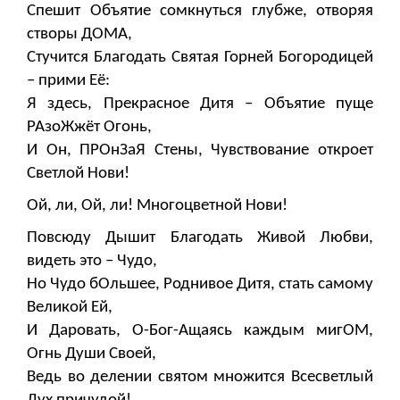
Спешит Объятие сомкнуться глубже, отворяя
створы ДОМА,
Стучится Благодать Святая Горней Богородицей
– прими Её:
Я здесь, Прекрасное Дитя – Объятие пуще
РАзоЖжёт Огонь,
И Он, ПРОнЗаЯ Стены, Чувствование откроет
Светлой Нови!
Ой, ли, Ой, ли! Многоцветной Нови!
Повсюду Дышит Благодать Живой Любви,
видеть это – Чудо,
Но Чудо бОльшее, Роднивое Дитя, стать самому
Великой Ей,
И Даровать, О-Бог-Ащаясь каждым мигОМ,
Огнь Души Своей,
Ведь во делении святом множится Всесветлый