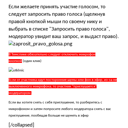
Если желаете принять участие голосом, то
следует запросить право голоса (щелкнув
правой кнопкой мыши по своему нику и
выбрать в списке "Запросить право голоса",
модератор увидит ваш запрос, и выдаст право).
В Тимспике обязательно следует отключить микрофон
кнопкой
(один клик)
Если от участника идут посторонние шумы или фон в эфир, из-за не
выключенного микрофона, то участник "приглушается"
модератором.
Если вы хотите снять с себя приглушение, то разберитесь с
микрофоном и затем попросите любого модератора снять с вас
приглушение, пообещав больше не шуметь в эфир
[/collapsed]