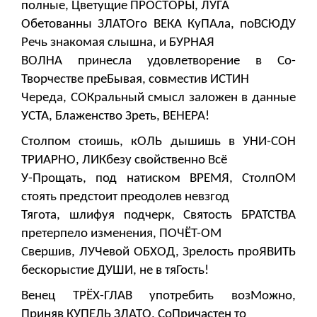
полные, Цветущие ПРОСТОРЫ, ЛУГА
Обетованны ЗЛАТОго ВЕКА КуПАла, поВСЮДУ
Речь знакомая слышна, и БУРНАЯ
ВОЛНА принесла удовлетворение в Со-
Творчестве преБывая, совместив ИСТИН
Череда, СОКральный смысл заложен в данные
УСТА, Блаженство Зреть, ВЕНЕРА!
Столпом стоишь, кОЛЬ дышишь в УНИ-СОН
ТРИАРНО, ЛИКбезу свойственно Всё
У-Прощать, под натиском ВРЕМЯ, СтолпОМ
стоять предстоит преодолев невзгод
Тягота, шлифуя подчерк, Святость БРАТСТВА
претерпело изменения, ПОЧЁТ-ОМ
Свершив, ЛУЧевой ОБХОД, Зрелость проЯВИТЬ
бескорыстие ДУШИ, не в тяГость!
Венец ТРЁХ-ГЛАВ употребить возМожно,
Приняв КУПЕЛЬ ЗЛАТО, СоПричастен то