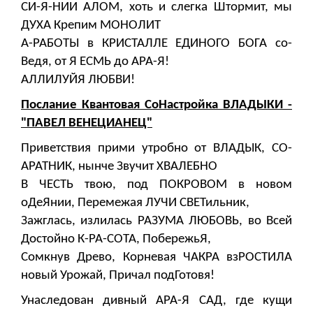
СИ-Я-НИИ АЛОМ, хоть и слегка Штормит, мы
ДУХА Крепим МОНОЛИТ
А-РАБОТЫ в КРИСТАЛЛЕ ЕДИНОГО БОГА со-
Ведя, от Я ЕСМЬ до АРА-Я!
АЛЛИЛУЙЯ ЛЮБВИ!
Послание Квантовая СоНастройка ВЛАДЫКИ -
"ПАВЕЛ ВЕНЕЦИАНЕЦ"
Приветствия прими утробно от ВЛАДЫК, СО-
АРАТНИК, нынче Звучит ХВАЛЕБНО
В ЧЕСТЬ твою, под ПОКРОВОМ в новом
оДеЯнии, Перемежая ЛУЧИ СВЕТильник,
Зажглась, излилась РАЗУМА ЛЮБОВЬ, во Всей
Достойно К-РА-СОТА, ПобережьЯ,
Сомкнув Древо, Корневая ЧАКРА взРОСТИЛА
новый Урожай, Причал подГотовя!
Унаследован дивный АРА-Я САД, где кущи