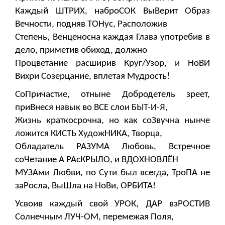
Каждый ШТРИХ, наброСОК ВыВерит Образ
Вечности, подняв ТОНус, Расположив
Степень, Венценосна каждая Глава употребив в
дело, приметив обиход, должно
Процветание расширив Круг/Узор, и НоВИ
Вихри Созерцание, вплетая Мудрость!
СоПричастие, отныне Добродетель зреет,
приВнеся навык во ВСЕ слои БЫТ-И-Я,
Жизнь краткосрочна, но как соЗвучна нынче
ложится КИСТЬ ХудожНИКА, Творца,
Обладатель РАЗУМА Любовь, Встречное
соЧетание А РАсКРЫЛО, и ВДОХНОВЛЁН
МУЗАми Любви, по Сути был всегда, ТроПА не
заРосла, ВыШла на НоВи, ОРБИТА!
Усвоив каждый свой УРОК, ДАР взРОСТИВ
Солнечным ЛУЧ-ОМ, перемежая Поля,