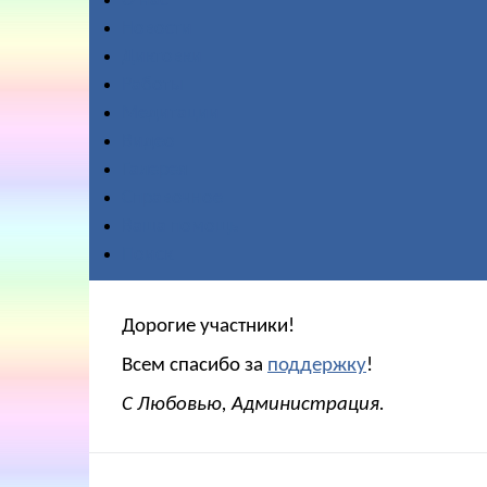
О нас
Новости
Диктовки
Работы
Медитации
Видео
Галерея
Справочное
Ваша помощь
Поиск
Дорогие участники!
Всем спасибо за
поддержку
!
С Любовью, Администрация.