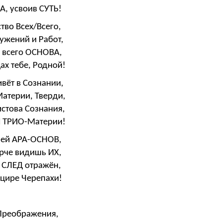
А, усвоив СУТЬ!
тво Всех/Всего,
ужений и Работ,
– всего ОСНОВА,
ах тебе, Родной!
ивёт в Сознании,
Материи, Тверди,
стова Сознания,
Ы ТРИО-Материи!
лей АРА-ОСНОВ,
рче видишь ИХ,
й СЛЕД отражён,
нцире Черепахи!
Преображения,