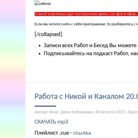
Если от участника идут посторонние шумы или фон в эфир,
Если вы хотите снять с себя приглушение, то разберитесь
[/collapsed]
Записи всех Работ и Бесед Вы можете
Подписывайтесь на подкаст Работ, на
Работа с Никой и Каналом 20.
Автор: Amur. Дата публикации:
20 августа 2021
. Прос
СКАЧАТЬ mp3
Плейлист .cue -
ссылка