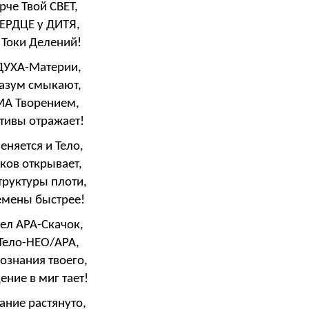
рче Твой СВЕТ,
ЕРДЦЕ у ДИТЯ,
Токи Делений!
ДУХА-Материи,
азум смыкают,
УМА Творением,
тивы отражает!
еняется и Тело,
ков открывает,
труктуры плоти,
емены быстрее!
ел АРА-Скачок,
 Тело-НЕО/АРА,
сознания твоего,
ние в миг тает!
ание растянуто,