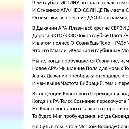
Чем глубже ИСТИНУ познал в телах, тем я
И Огненное АРА/НЕО-СОЛНЦЕ Пылает в С
Огнём сжигая прежние ДУО-Программы, 
В Дыхании АРА-Плазм всё крепче СВЯЗИ 
Дороги ЭКТО/ЭКЗО-Токов глубже Плоть/Р
И в этом полнее О-Сознаёшь Тело – РАЗ
Что Его Мысли, Желания и глубинные Мо
Ныне, когда пробуждается Сознание, изм
Новое АРА-Мышление Поля для новых То
А в их Дыхании преображаются далее и с
И чем выше Частота Вибраций, тем и пер
В концепции Квантового Перехода ты вид
Когда из РА-Телес Сознание перекочует в
Но Квантовость того скачка- в скорости о
То будто Миг пробуждения, когда Сновиде
Но Суть в том, что в Мягком Восходе Созн