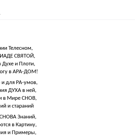
»
нии Телесном,
РИАДЕ СВЯТОЙ,
 Духе и Плоти,
огу в АРА-ДОМ!
 и для РА-умов,
ия ДУХА в ней,
и в Мире СНОВ,
ий и стараний
ОСНОВА Знаний,
ются в Картину,
ния и Примеры,