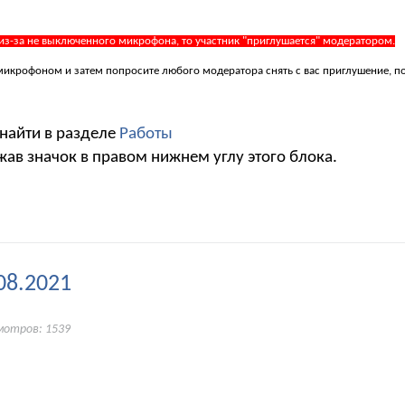
 из-за не выключенного микрофона, то участник "приглушается" модератором.
 с микрофоном и затем попросите любого модератора снять с вас приглушение, 
 найти в разделе
Работы
жав значок в правом нижнем углу этого блока.
08.2021
мотров: 1539