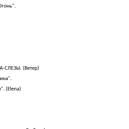
Огонь".
А-СЛЕЗЫ. (Ветер)
ина".
. (Elena)