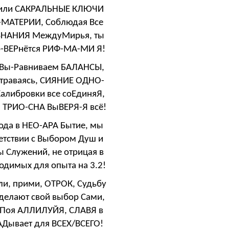
анили САКРАЛЬНЫЕ КЛЮЧИ
А-МАТЕРИИ, Соблюдая Все
ОЗНАНИЯ МеждуМирья, ты
о-ВЕРнётся РИФ-МА-МИ Я!
 Вы-Равниваем БАЛАНСЫ,
страваясь, СИЯНИЕ ОДНО-
Калибровки все соЕдиняЯ,
 ТРИО-СНА ВыВЕРЯ-Я всё!
ода в НЕО-АРА Бытие, мы
тствии с Выбором Душ и
 Служений, не отрицая в
димых для опыта на 3.2!
ли, прими, ОТРОК, Судьбу
делают свой выбор Сами,
Х Поя АЛЛИЛУЙЯ, СЛАВЯ в
Дывает для ВСЕХ/ВСЕГО!