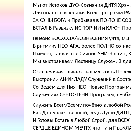
Мы от Истоков ДУО-Сознания ДИТЯ Хр
Для полного вскрытия Всех Программ Р
ЗАКОНЫ БОГА и Пребывая в ПО-ТОКЕ С
ВСТАЛ В Развязку ИС-ТОР-ИИ и КЛЮЧ Пр
Генезис ВОСХОДА/ВОЗНЕСЕНИЯ учтя, мы
В ритмику НЕО-АРА, более ПОЛНО со-на
Я имеет, сливая все Сияния УНИ-Частиц, 
Мы выстраиваем Лестницу Служений для
Обеспечивая плавность и мягкость Перех
Выстроили АНФИЛАДУ Служений в Соотве
Со-Ведём для Них НЕО-Новые Программы
Служениях СВЕТО-ТЕНИ Программ, необхо
Служить Всем/Всему почётно в любой Ро
Как Дар Божественный, ведь Души ДИТЯ 
И Готовы Встать в Любой Строй, для ВСЕ
СЕРДЦЕ ЕДИНОМ МЕЧТУ, что пути ПроКЛА