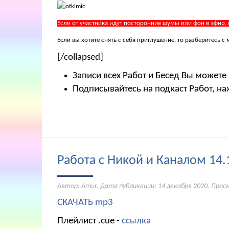
Если от участника идут посторонние шумы или фон в эфир,
Если вы хотите снять с себя приглушение, то разберитесь
[/collapsed]
Записи всех Работ и Бесед Вы можете
Подписывайтесь на подкаст Работ, на
Работа с Никой и Каналом 14.
Автор: Amur. Дата публикации:
14 декабря 2020
. Прос
СКАЧАТЬ mp3
Плейлист .cue -
ссылка