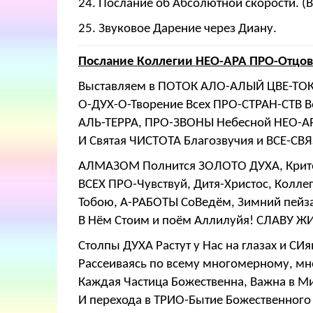
24. Послание об Абсолютной скорости. (
25. Звуковое Дарение через Диану.
Послание Коллегии НЕО-АРА ПРО-Отцов
Выставляем в ПОТОК АЛО-АЛЫЙ ЦВЕ-ТОК,
О-ДУХ-О-Творение Всех ПРО-СТРАН-СТВ В
АЛЬ-ТЕРРА, ПРО-ЗВОНЫ Небесной НЕО-
И Святая ЧИСТОТА Благозвучия и ВСЕ-С
АЛМАЗОМ Полнится ЗОЛОТО ДУХА, Крит
ВСЕХ ПРО-Чувствуй, Дитя-Христос, Колле
Тобою, А-РАБОТЫ СоВедём, Зимний пейза
В Нём Стоим и поём Аллилуйя! СЛАВУ 
Столпы ДУХА Растут у Нас на глазах и СИ
Рассеиваясь по всему многомерному, м
Каждая Частица Божественна, Важна в 
И перехода в ТРИО-Бытие Божественного