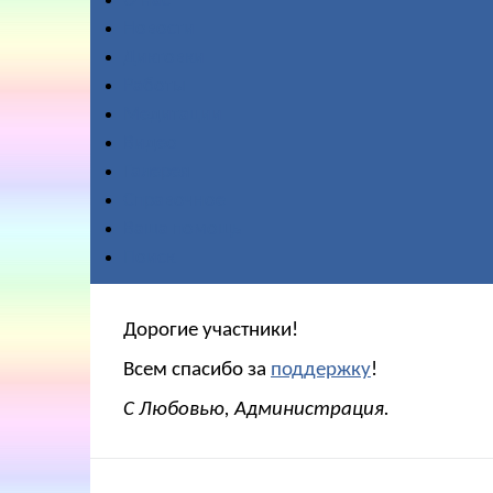
О нас
Новости
Диктовки
Работы
Медитации
Видео
Галерея
Справочное
Ваша помощь
Поиск
Дорогие участники!
Всем спасибо за
поддержку
!
С Любовью, Администрация.