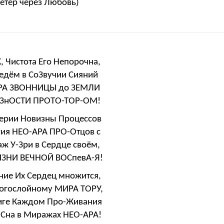
Ветер через Любовь)
 Чистота Его Непорочна,
едём в СоЗвучии Сияний
АРА ЗВОННИЦЫ до ЗЕМЛИ
ВЯЗнОСТИ ПРОТО-ТОР-ОМ!
ерии Новизны Процессов
гия НЕО-АРА ПРО-Отцов с
ж У-Зри в Сердце своём,
ЖИЗНИ ВЕЧНОЙ ВОСпевА-Я!
яние Их Сердец множится,
ногослойному МИРА ТОРУ,
Миге Каждом Про-Живания
 Сна в Миражах НЕО-АРА!