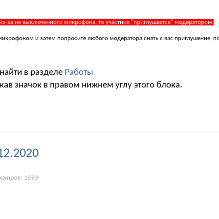
 из-за не выключенного микрофона, то участник "приглушается" модератором.
 с микрофоном и затем попросите любого модератора снять с вас приглушение, 
 найти в разделе
Работы
жав значок в правом нижнем углу этого блока.
12.2020
мотров: 1693