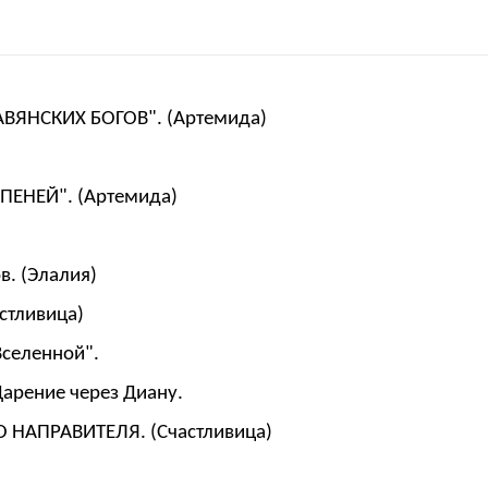
АВЯНСКИХ БОГОВ". (Артемида)
ПЕНЕЙ". (Артемида)
в. (Элалия)
стливица)
Вселенной".
Дарение через Диану.
 НАПРАВИТЕЛЯ. (Счастливица)