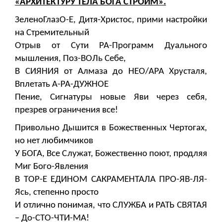
«АРХИТЕКТУРУ ТЕЛА БОГА СТРОИМ».
ЗеленоГлазО-Е, Дитя-Христос, прими настройки
на Стремительный
Отрыв от Сути РА-Программ Дуального
мышления, Поз-ВОЛь Себе,
В СИЯНИЯ от Алмаза до НЕО/АРА Хрусталя,
Вплетать А-РА-ДУЖНОЕ
Пение, Сигнатуры новые Яви через себя,
презрев ограничения все!
Привольно Дышится в Божественных Чертогах,
но нет любимчиков
У БОГА, Все Служат, Божественно поют, продляя
Миг Бого-Явления
В ТОР-Е ЕДИНОМ САКРАМЕНТАЛА ПРО-ЯВ-ЛЯ-
Ясь, степенно просто
И отлично понимая, что СЛУЖБА и РАТЬ СВЯТАЯ
– До-СТО-ЧТИ-МА!