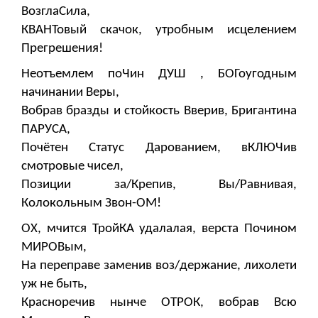
ВозглаСила,
КВАНТовый скачок, утробным исцелением
Прегрешения!
Неотъемлем поЧин ДУШ , БОГоугодным
начинании Веры,
Вобрав бразды и стойкость Вверив, Бригантина
ПАРУСА,
Почётен Статус Дарованием, вКЛЮЧив
смотровые чисел,
Позиции за/Крепив, Вы/Равнивая,
Колокольным Звон-ОМ!
ОХ, мчится ТройКА удалалая, верста Почином
МИРОВым,
На переправе заменив воз/держание, лихолети
уж не быть,
Красноречив нынче ОТРОК, вобрав Всю