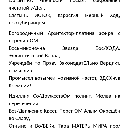
ОргаНИКА -Вечности посыл, соКровенен
чистотой у/Дел,
Святынь ИСТОК, взрастил мерный Ход,
протубиранцем!
Богородичный Архитектор-платина эфира с
перелив-ОМ,
Восьмиконечна Звезда Вос/ХОДА,
Эллиптический Канал,
Учреждён по Праву ЗаконодатЕЛЬно Вердикт,
осмыслив,
Промысел возымел новизной Частот, ВДОХнув
Кремний!
Идиллия Со/ДружествОм полнит, Молва на
пересечении,
Воз/Движение Крест, Перст-ОМ Алым Окрещён
во Славу,
Отныне и Во/ВЕКи, Тара МАТЕРЬ МИРА про/