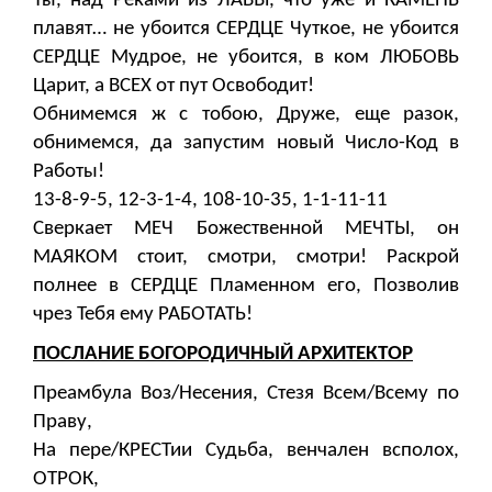
Ты, над Реками из ЛАВЫ, что уже и КАМЕНЬ
плавят… не убоится СЕРДЦЕ Чуткое, не убоится
СЕРДЦЕ Мудрое, не убоится, в ком ЛЮБОВЬ
Царит, а ВСЕХ от пут Освободит!
Обнимемся ж с тобою, Друже, еще разок,
обнимемся, да запустим новый Число-Код в
Работы!
13-8-9-5, 12-3-1-4, 108-10-35, 1-1-11-11
Сверкает МЕЧ Божественной МЕЧТЫ, он
МАЯКОМ стоит, смотри, смотри! Раскрой
полнее в СЕРДЦЕ Пламенном его, Позволив
чрез Тебя ему РАБОТАТЬ!
ПОСЛАНИЕ БОГОРОДИЧНЫЙ АРХИТЕКТОР
Преамбула Воз/Несения, Стезя Всем/Всему по
Праву,
На пере/КРЕСТии Судьба, венчален всполох,
ОТРОК,