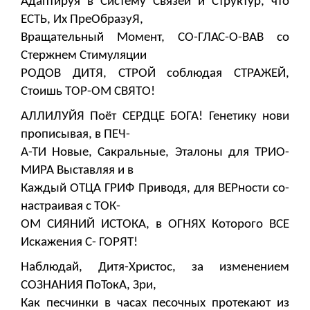
Адаптируя в Систему Связей и Структур, что
ЕСТЬ, Их ПреОбразуЯ,
Вращательный Момент, СО-ГЛАС-О-ВАВ со
Стержнем Стимуляции
РОДОВ ДИТЯ, СТРОЙ соблюдая СТРАЖЕЙ,
Стоишь ТОР-ОМ СВЯТО!
АЛЛИЛУЙЯ Поёт СЕРДЦЕ БОГА! Генетику нови
прописывая, в ПЕЧ-
А-ТИ Новые, Сакральные, Эталоны для ТРИО-
МИРА Выставляя и в
Каждый ОТЦА ГРИФ Приводя, для ВЕРности со-
настраивая с ТОК-
ОМ СИЯНИЙ ИСТОКА, в ОГНЯХ Которого ВСЕ
Искажения С- ГОРЯТ!
Наблюдай, Дитя-Христос, за изменением
СОЗНАНИЯ ПоТокА, Зри,
Как песчинки в часах песочных протекают из