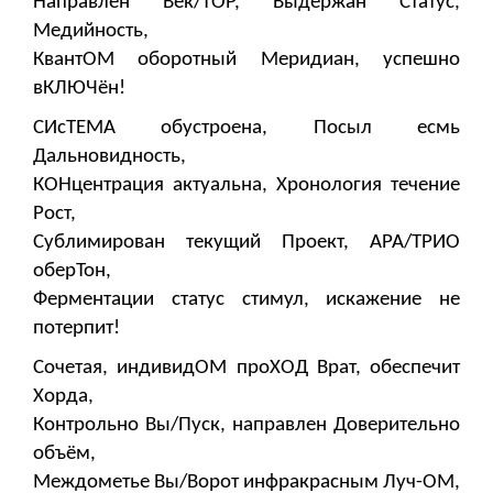
Направлен Век/ТОР, Выдержан Статус,
Медийность,
КвантОМ оборотный Меридиан, успешно
вКЛЮЧён!
СИсТЕМА обустроена, Посыл есмь
Дальновидность,
КОНцентрация актуальна, Хронология течение
Рост,
Сублимирован текущий Проект, АРА/ТРИО
оберТон,
Ферментации статус стимул, искажение не
потерпит!
Сочетая, индивидОМ проХОД Врат, обеспечит
Хорда,
Контрольно Вы/Пуск, направлен Доверительно
объём,
Междометье Вы/Ворот инфракрасным Луч-ОМ,