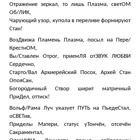
Отражение зеркал, то лишь Плазма, светОМ
Об/ЛИК,
Чарующий узор, купола в переливе формируют
Стан!
ВозДвижа Пламень Плазма, посыл на Пере/
КрестнОМ,
Вы/Ставлен Отрог, приемЛЯ отЗВУК ЛЮБВИ
Сердечно,
Старто/Вал Архиерейский Посох, Архей Стан
ОпояСан,
Богородичный Створ ширит матричный
ПриДел, оттиск!
Вольф/Рама Луч указует ПУТЬ на ПьедеСтал,
оСВЕТив,
Приделы Матери, статус уТончён, отсечён
Сакраментал,