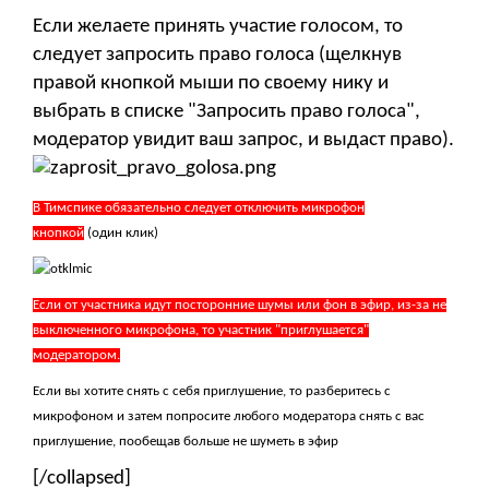
Если желаете принять участие голосом, то
следует запросить право голоса (щелкнув
правой кнопкой мыши по своему нику и
выбрать в списке "Запросить право голоса",
модератор увидит ваш запрос, и выдаст право).
В Тимспике обязательно следует отключить микрофон
кнопкой
(один клик)
Если от участника идут посторонние шумы или фон в эфир, из-за не
выключенного микрофона, то участник "приглушается"
модератором.
Если вы хотите снять с себя приглушение, то разберитесь с
микрофоном и затем попросите любого модератора снять с вас
приглушение, пообещав больше не шуметь в эфир
[/collapsed]