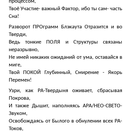
процессом,
Твоё Участие- важный Фактор, ибо ты сам- часть
Сна!
Разворот ПРОграмм Блэкаута Отразится и во
Тверди,
Ведь тонкие ПОЛЯ и Структуры связаны
неразрывно,
Не имей никаких ожиданий от ума, оставайся в
миге,
Твой ПОКОЙ Глубинный, Смирение - Якорь
Перемен!
Узри, как РА-Твердыня оживает, сбрасывая
Покрова,
И также Дышит, наполняясь АРА/НЕО-СВЕТО-
Звуком,
Освобождаясь от Былого в обнулении всех РА-
Токов,