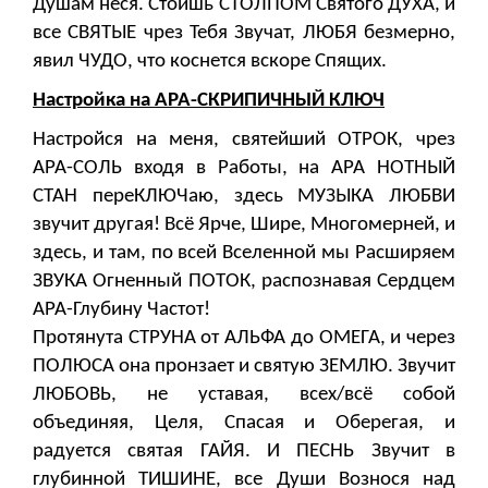
Душам неся. Стоишь СТОЛПОМ Святого ДУХА, и
все СВЯТЫЕ чрез Тебя Звучат, ЛЮБЯ безмерно,
явил ЧУДО, что коснется вскоре Спящих.
Настройка на АРА-СКРИПИЧНЫЙ КЛЮЧ
Настройся на меня, святейший ОТРОК, чрез
АРА-СОЛЬ входя в Работы, на АРА НОТНЫЙ
СТАН переКЛЮЧаю, здесь МУЗЫКА ЛЮБВИ
звучит другая! Всё Ярче, Шире, Многомерней, и
здесь, и там, по всей Вселенной мы Расширяем
ЗВУКА Огненный ПОТОК, распознавая Сердцем
АРА-Глубину Частот!
Протянута СТРУНА от АЛЬФА до ОМЕГА, и через
ПОЛЮСА она пронзает и святую ЗЕМЛЮ. Звучит
ЛЮБОВЬ, не уставая, всех/всё собой
объединяя, Целя, Спасая и Оберегая, и
радуется святая ГАЙЯ. И ПЕСНЬ Звучит в
глубинной ТИШИНЕ, все Души Вознося над