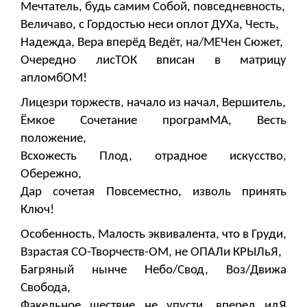
Мечтатель, будь самим Собой, повседневность,
Величаво, с Гордостью неси оплот ДУХа, Честь,
Надежда, Вера вперёд Ведёт, на/МЕЧен Сюжет,
Очередно лисТОК вписан в матрицу
апломбОМ!
Лицезри торжеств, начало из начал, Вершитель,
Ёмкое Сочетание програмМА, Весть
положение,
Всхожесть Плод, отрадное искусство,
Обережно,
Дар сочетая Повсеместно, изволь принять
Ключ!
Особенность, Малость эквивалента, что в Груди,
Взрастая СО-Творчеств-ОМ, не ОПАЛи КРЫЛьЯ,
Багряный нынче Небо/Свод, Воз/Движа
Свобода,
Факельное шествие не упусти, вперед идЯ