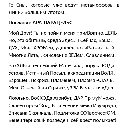
Те Сны, которые уже ведут метаморфозы в
Линии Большим Итогом!
Послание АРА-ПАРАЦЕЛЬС
Мой Друг! Ты не пойми меня при/Вратно,ЦЕЛЬ
Но, эта обитЕЛЬ, среда Здесь и Сейчас, Ваша,
ДУХ, МоноХРОМен, удивлён-то саРатник твой,
Многие Лета, исчисление ВЕДём, Славлением!
БазАЛЬта ценнейший Материал, порука РОДа,
Устояв, Истинный Посыл, аккредитации ВоЛЯ,
Взращён, искрЯсь Пламенем, Плазма -СТАЛЬ,
Меч, Огневой на Страже, уЗРИ Вечности уДел!
Лояльно, ВоСХОДа Атрибут, ДАР При/уМножа,
Славен пром/Код, Вознесение межа Изумруда,
Вписана Скрижаль, Под/итожа СОТворчестОМ,
Венец терновый возведён, сей крест полыхает!