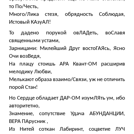
то По/Честь,
Много/Лика стезя, обрядность Соблюдая,
Истовый КАзуАЛ!
То дадено порукой овЛАДеть, воСлавя
священными устами,
Зарницами: Милейший Друг востоГАЯсь, Ясно
Очи возВедя,
На плацу стоишь АРА Квант-ОМ расширив
мелодику Любви,
Мелькают образа взаимо/Связи, уж не отличить
порой Стан!
Но Сердце обладает ДАР-ОМ изумЛЯть ум, ибо
авторитетно,
Знамение, сопутствие Удача АБУНДАНЦИИ,
ВЕРА ПАрусник ,
Из Нитей соткан Лабиринт, соцветие ЛУЧ