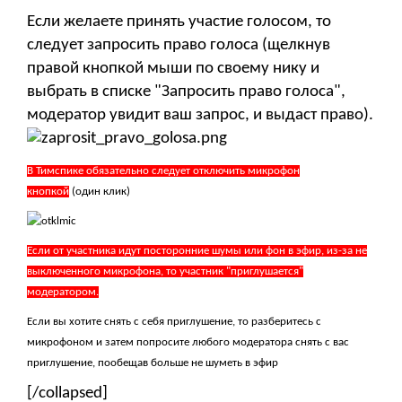
Если желаете принять участие голосом, то
следует запросить право голоса (щелкнув
правой кнопкой мыши по своему нику и
выбрать в списке "Запросить право голоса",
модератор увидит ваш запрос, и выдаст право).
В Тимспике обязательно следует отключить микрофон
кнопкой
(один клик)
Если от участника идут посторонние шумы или фон в эфир, из-за не
выключенного микрофона, то участник "приглушается"
модератором.
Если вы хотите снять с себя приглушение, то разберитесь с
микрофоном и затем попросите любого модератора снять с вас
приглушение, пообещав больше не шуметь в эфир
[/collapsed]