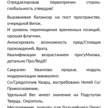
Отредактировав первопричин сторон,
глобальность утвердив!
Выравнивая балансир на пост пространстве,
очередной Виток,
И уровень перемещения временных позиций,
орошая флагман,
Анонсировать возможность пред/Стоящих
прохождений, Врата,
Квалификации возрастанием при/уМножа,
детально Про/ВедЯ!
Сакрален Квантово прорыв, модуль
модернизации эквивалент,
Со/Средоточив Кварц, востребовано Нитей Со/
Прикосновение,
Удельный Вес имеет значение на Подступах
Твердь, Окрополь,
Местоимение, знаково для Дальнейшего Пере/