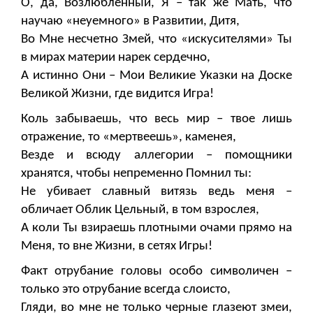
О, да, Возлюбленный, Я – так же Мать, что
научаю «неуемного» в Развитии, Дитя,
Во Мне несчетно Змей, что «искусителями» Ты
в мирах материи нарек сердечно,
А истинно Они – Мои Великие Указки на Доске
Великой Жизни, где видится Игра!
Коль забываешь, что весь мир – твое лишь
отражение, то «мертвеешь», каменея,
Везде и всюду аллегории – помощники
хранятся, чтобы непременно Помнил ты:
Не убивает славный витязь ведь меня –
обличает Облик Цельный, в том взрослея,
А коли Ты взираешь плотными очами прямо на
Меня, то вне Жизни, в сетях Игры!
Факт отрубание головы особо символичен –
только это отрубание всегда слоисто,
Гляди, во мне не только черные глазеют змеи,