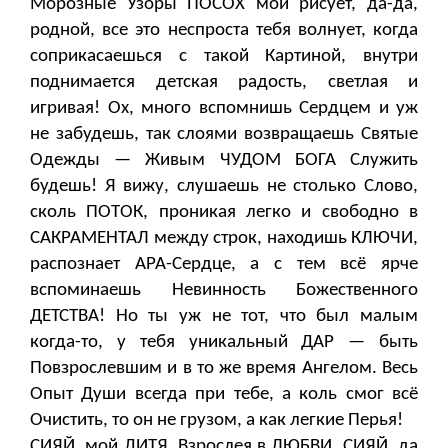
Морозные Узоры ПОСОХ мой рисует, да-да,
родной, все это неспроста тебя волнует, когда
соприкасаешься с такой Картиной, внутри
поднимается детская радость, светлая и
игривая! Ох, много вспомнишь Сердцем и уж
не забудешь, так слоями возвращаешь Святые
Одежды — Живым ЧУДОМ БОГА Служить
будешь! Я вижу, слушаешь не столько Слово,
сколь ПОТОК, проникая легко и свободно в
САКРАМЕНТАЛ между строк, находишь КЛЮЧИ,
распознает АРА-Сердце, а с тем всё ярче
вспоминаешь Невинность Божественного
ДЕТСТВА! Но ты уж не тот, что был малым
когда-то, у тебя уникальный ДАР — быть
Повзрослевшим и в то же время Ангелом. Весь
Опыт Души всегда при тебе, а коль смог всё
Очистить, то он не грузом, а как легкие Перья!
СИЯЙ, мой ДИТЯ, Взрослея в ЛЮБВИ, СИЯЙ, да