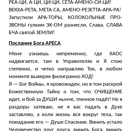
РЕА-ЦИ, А-ЦИ, ЦИ-ЦИ, СЕТА-АМЕНО-СИ-ЦИ!
ВЕКХА-РЕТА, МЕТА-СА, АМЕНО-РЕЗЕТТА-АРА-РА!
Запустили АРА-ТОРЫ, КОЛОКОЛЬНЫЕ ПРО-
ЗВОНЫ гулким ЭХ-ОМ разнесли, Слава, СЛАВА
БЧА святой ЗЕМЛИ!
Послание Бога АРЕСА
Меня узнаешь непременно, где ХАОС
надвигается, там в Управителях и Я стою
степенно, и четко направляю Ток, в любом
моменте выверяя филигранно ХОД!
Я — Бог Войны, я кровожаден, но в том раскрой
Божественную Тайну о том, что ОЧИЩЕНИЕ
идет, и бой за ДУШИ нынче, тленное падёт! Не я
раздоры затеваю, не я вас падать в Духе
заставляю, а коли жизнь вся вокруг тела, так
покидание его — Душе Спасение. Винить устало
Человечество друг друга, винить Бога, винить