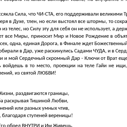
ссякла Сила, что ЧИ-СТА, его поддерживали великими Т
теря в Духе, тлен, но если выстоял все штормы, то сохр
из телес, но Силу эту для себя он не использует, а де
ет все Миры, приносит Мир и Новое Рождение в объя
сех, одна, единая Дорога, в Финале ждет Божественный
обирали в Дар, уже раскинулись Садами ЧУДА, и в Сер
ими и мой Сердечный скромный Дар - Ключи от Врат еще
войдешь в то место, проекции на теле Гайи не ищи,
лений, из святой ЛЮБВИ!
Жизни, раздвигаются границы,
еба раскрывая Тишиной Любви,
онений или разных умных чтив,
, благодаря ступеней вереницы!
 Его обрел ВНУТРИ и Им Живешь,