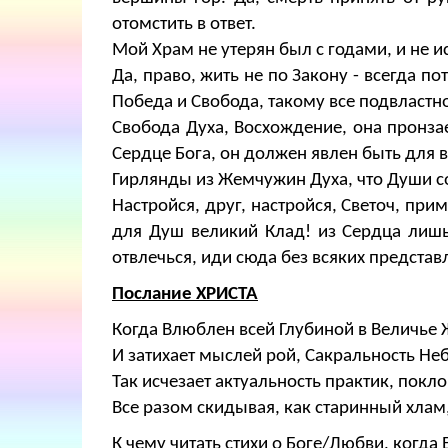
отомстить в ответ.
Мой Храм не утерян был с годами, и не и
Да, право, жить не по Закону - всегда по
Победа и Свобода, такому все подвластно 
Свобода Духа, Восхождение, она пронза
Сердце Бога, он должен явлен быть для в
Гирлянды из Жемчужин Духа, что Души с
Настройся, друг, настройся, Светоч, пр
для Душ великий Клад! из Сердца лишь 
отвлечься, иди сюда без всяких представ
Послание ХРИСТА
Когда Влюблен всей Глубиной в Величье 
И затихает мыслей рой, Сакральность Н
Так исчезает актуальность практик, покл
Все разом скидывая, как старинный хлам
К чему читать стихи о Боге/Любви, когда