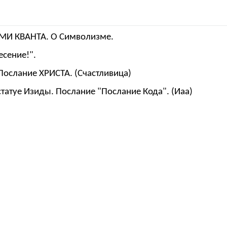
АМИ КВАНТА. О Символизме.
есение!".
 Послание ХРИСТА. (Счастливица)
татуе Изиды. Послание "Послание Кода". (Иаа)