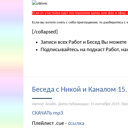
Если от участника идут посторонние шумы или фон в эфир,
Если вы хотите снять с себя приглушение, то разберитесь
[/collapsed]
Записи всех Работ и Бесед Вы можете
Подписывайтесь на подкаст Работ, на
Беседа с Никой и Каналом 15.
Автор: Anubis. Дата публикации:
15 октября 2019
. Пр
СКАЧАТЬ mp3
Плейлист .cue -
ссылка