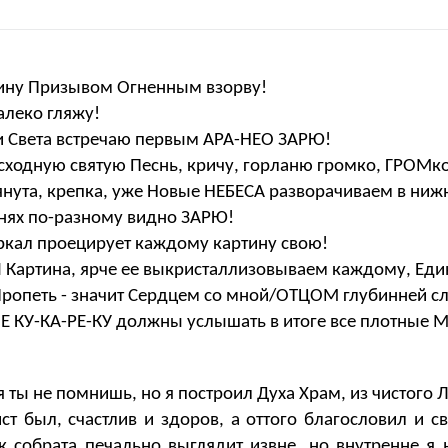
шину Призывом Огненным взорву!
алеко гляжу!
ы и Света встречаю первым АРА-НЕО ЗАРЮ!
осходную святую Песнь, кричу, горланю громко, ГРОМко
янута, крепка, уже Новые НЕБЕСА разворачиваем в ниж
овнях по-разному видно ЗАРЮ!
Зеркал проецирует каждому картину свою!
АЯ Картина, ярче ее выкристаллизовываем каждому, Ед
Пропеть - значит Сердцем со мной/ОТЦОМ глубинней сл
Е КУ-КА-РЕ-КУ должны услышать в итоге все плотные 
я ты не помнишь, но я построил Духа Храм, из чистого
ст был, счастлив и здоров, а оттого благословил и с
к собрата печально выглядит извне, но внутренне я