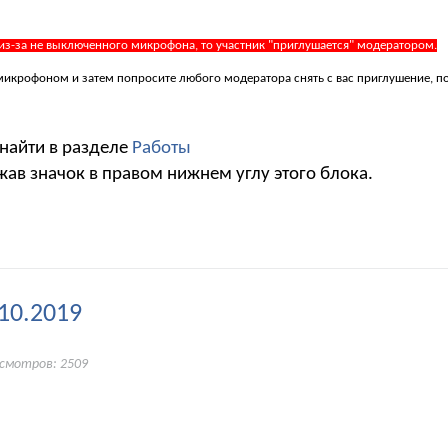
 из-за не выключенного микрофона, то участник "приглушается" модератором.
 с микрофоном и затем попросите любого модератора снять с вас приглушение, 
 найти в разделе
Работы
жав значок в правом нижнем углу этого блока.
10.2019
осмотров: 2509