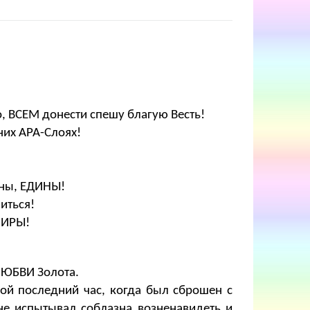
, ВСЕМ донести спешу благую Весть!
них АРА-Слоях!
ины, ЕДИНЫ!
иться!
МИРЫ!
 ЛЮБВИ Золота.
вой последний час, когда был сброшен с
 не испытывал соблазна возненавидеть и