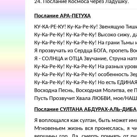
24. Послание Космоса через Ладушку.
Послание АРА-ПЕТУХА
КУ-КА-РЕ-КУ! Ку-Ка-Ре-Ку! Звенящую Ти
Ку-Ка-Ре-Ку! Ку-Ка-Ре-Ку! Высоко сижу, д
Ку-Ка-Ре-Ку! Ку-Ка-Ре-Ку! На грани Тьм
Я прозвучать из Сердца БОГА, пропеть В
Я - СОЛНЦА и ОТЦА Звучание, Струна нат
Ку-Ка-Ре-Ку! Ку-Ка-Ре-Ку! На разных ур
Ку-Ка-Ре-Ку! Ку-Ка-Ре-Ку! особенность 
Ку-Ка-Ре-Ку! Ку-Ка-Ре-Ку! Но есть ЕДИН
Восходна Песнь, Восходная Молитва, ее 
Пусть Прозвучит Хвала ЛЮБВИ, мое/НАШ
Послание СУЛТАНА АБДУРАХ-АЛЬ-ДИБА
Я воплощался как султан, быть может им
Мгновеньем жизнь вся пронеслась, я чи
вершины гор. Да, смерть принять от ру