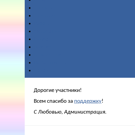
О нас
Новости
Диктовки
Работы
Медитации
Видео
Галерея
Справочное
Ваша помощь
Поиск
Дорогие участники!
Всем спасибо за
поддержку
!
С Любовью, Администрация.