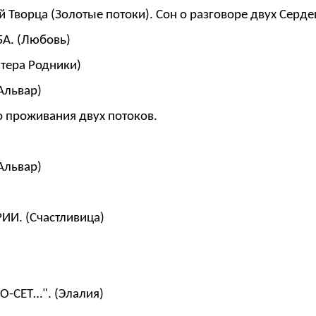
 Творца (Золотые потоки). Сон о разговоре двух Серде
А. (Любовь)
атера Родники)
Альвар)
 проживания двух потоков.
Альвар)
И. (Счастливица)
О-СЕТ…". (Элалия)