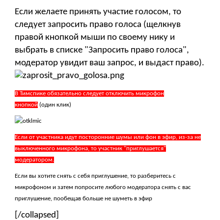
Если желаете принять участие голосом, то
следует запросить право голоса (щелкнув
правой кнопкой мыши по своему нику и
выбрать в списке "Запросить право голоса",
модератор увидит ваш запрос, и выдаст право).
В Тимспике обязательно следует отключить микрофон
кнопкой
(один клик)
Если от участника идут посторонние шумы или фон в эфир, из-за не
выключенного микрофона, то участник "приглушается"
модератором.
Если вы хотите снять с себя приглушение, то разберитесь с
микрофоном и затем попросите любого модератора снять с вас
приглушение, пообещав больше не шуметь в эфир
[/collapsed]