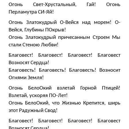
Огонь Свет-Хрустальный, Гай! Огонь
Перламутра СИ-Яй!
Огонь Златокудрый О-Вейся над морем! О-
Вейся, Глубины ПОкрыв!
Огонь Златокудрый причесанным Строем Мы
стали Стеною Любви!
Благовест! Благовест! Благовест! Благовест
Возносят Сердца!
Благовесть! Благовесть! Благовесть! Возносит
Огнями Земля!
Огонь БелоОкий взлетай Горной Птицей!
Взлетай, ускоряя ПО-Лет!
Огонь БелоОкий, что Жизнью Крепится, ширь
этот Радужный Свод!
Благовест! Благовест! Благовест! Благовест
Возносят Сердца!