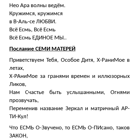
Нео Ара волны ведём.
Кружимся, кружимся
в В-Аль-се ЛЮБВИ.
Всё Есмь, Всё Есмь
Всё Есмь ЕДИНОЕ МЫ..
Послание СЕМИ МАТЕРЕЙ
Приветствуем Тебя, Особое Дитя, Х-РаниМое в
летах,
Х-РАниМое за гранями времен и иллюзорных
Ликов,
Нам Счастье быть услышанными, Огнями
прозвучать,
Переменив название Зеркал и матричный АР-
ТИ-Кул!
Что ЕСМЬ О-Звучено, то ЕСМЬ О-ПИсано, таков
ЗАКОН,