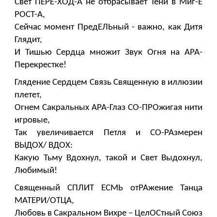
Свет ПЕРЕ-ХОД-А не отбрасывает Тени в Миг-Е
РОСТ-А,
Сейчас момент ПредЕЛЬный - важно, как Дитя
Глядит,
И Тишью Сердца множит Звук Огня на АРА-
Перекрестке!
Глядение Сердцем Связь Священную в иллюзии
плетет,
Огнем Сакральных АРА-Глаз СО-ПРОжигая нити
игровые,
Так увеличивается Петля и СО-РАзмерен
ВЫДОХ/ ВДОХ:
Какую Тьму Вдохнул, такой и Свет Выдохнул,
Любимый!
Священный СПЛИТ ЕСМЬ отРАжение Танца
МАТЕРИ/ОТЦА,
Любовь в Сакральном Вихре – ЦелОСтный Союз