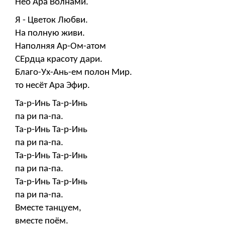
Нео Ара Волнами.
Я - Цветок Любви.
На полную живи.
Наполняя Ар-Ом-атом
СЕрдца красоту дари.
Благо-Ух-Ань-ем полон Мир.
то несёт Ара Эфир.
Та-р-Инь Та-р-Инь
па ри па-па.
Та-р-Инь Та-р-Инь
па ри па-па.
Та-р-Инь Та-р-Инь
па ри па-па.
Та-р-Инь Та-р-Инь
па ри па-па.
Вместе танцуем,
вместе поём.