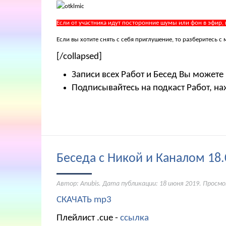
Если от участника идут посторонние шумы или фон в эфир,
Если вы хотите снять с себя приглушение, то разберитесь
[/collapsed]
Записи всех Работ и Бесед Вы можете
Подписывайтесь на подкаст Работ, на
Беседа с Никой и Каналом 18.
Автор: Anubis. Дата публикации:
18 июня 2019
. Просмо
СКАЧАТЬ mp3
Плейлист .cue -
ссылка