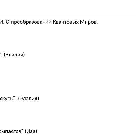
МИ. О преобразовании Квантовых Миров.
. (Элалия)
ржусь". (Элалия)
ыпается" (Иаа)