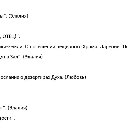
ы". (Элалия)
, ОТЕЦ!".
шки-Земли. О посещении пещерного Храма. Дарение "По
т в Зал". (Элалия)
ослание о дезертирах Духа. (Любовь)
". (Элалия)
ости".