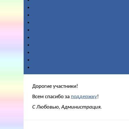
О нас
Новости
Диктовки
Работы
Медитации
Видео
Галерея
Справочное
Ваша помощь
Поиск
Дорогие участники!
Всем спасибо за
поддержку
!
С Любовью, Администрация.