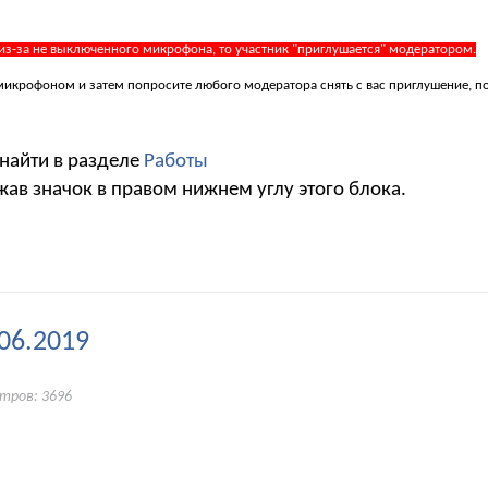
 из-за не выключенного микрофона, то участник "приглушается" модератором.
 с микрофоном и затем попросите любого модератора снять с вас приглушение, 
 найти в разделе
Работы
жав значок в правом нижнем углу этого блока.
06.2019
тров: 3696