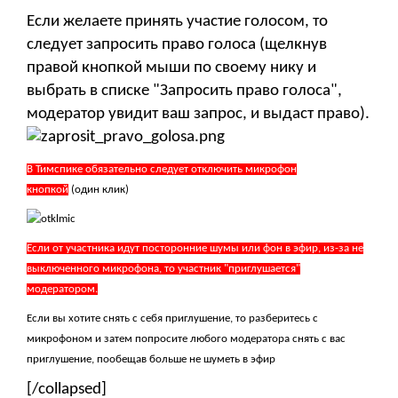
Если желаете принять участие голосом, то
следует запросить право голоса (щелкнув
правой кнопкой мыши по своему нику и
выбрать в списке "Запросить право голоса",
модератор увидит ваш запрос, и выдаст право).
В Тимспике обязательно следует отключить микрофон
кнопкой
(один клик)
Если от участника идут посторонние шумы или фон в эфир, из-за не
выключенного микрофона, то участник "приглушается"
модератором.
Если вы хотите снять с себя приглушение, то разберитесь с
микрофоном и затем попросите любого модератора снять с вас
приглушение, пообещав больше не шуметь в эфир
[/collapsed]