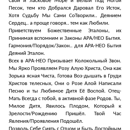
Свой и ласковое Море и Белый под Ногой
Песок, тем кто Добрался Даровал Его Исток,
Хотя Судьбу Мы Сами СоТворили.. Деянием
Сердец.. а проще говоря.. тем как Любили.
Приветствуем Божественные Эталоны, их
Принимая вспомним и Законы АРА/НЕО Бытия.
Гармония/Порядок/Закон.. для АРА-НЕО Бытия
Деяний Эталон.
Всех в АРА-НЕО Призывает Колокольный Звон.
Мы Ярко Проявляем Розу Алую Христа, Она как
Зорька ясная Чиста, Готова Воз-дышать в Груди
Христов телесных, Они о Розе Алой Написали
Песню и ты Любимое Дитя Её Воспой. Отец-
Мать Всегда с тобой, в активной фазе Родов. Ты,
Милое Дитя, Явилось Плодом, Который к
Зрелости/Рождению Пришёл. Твой Час
Явления/Проявления Подошёл.
Позволь Себе Сиять с Отцом и Быть Достойным