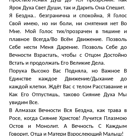
Простых/Ясных Душ до тел прозрений. Как
Ярок Духа Свет Души, так и Дарить Она Спешит.
Я Бездна.. безгранична и спокойна, Я Голос
Свой имею, но ни боли, ни смятения нет Во
Мне. Мой Голос тих/прозрачен в тишине и
плавное Всегда/Во Всём Движение. Позволь
Себе нести Меня Дарение. Позволь Себе до
Вечности Взрастать, чтобы с Отцом Достойно
Встать и продолжать Его Великие Дела.
Порука Высоко Вас Подняла, но Важное В
Единстве каждое Движение/Дыхание до
каждой клетки. Ждёт Вас с телом Расставание и
Как Его Отпустишь, таково Сияние Духа Мы
увидим Все.
В Алмазах Вечности Вся Бездна, как трава в
Росе, когда Сияние Христов! Лучится Плазмою
Остов и Монолит. А Вечность С Каждым
Говорит, Отца и Матери Взрослеющий Малыш!