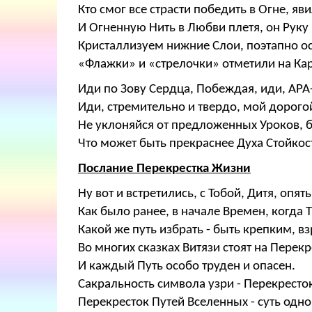
Кто смог все страсти победить в Огне, яв
И Огненную Нить в Любви плетя, он Рук
Кристаллизуем нижние Слои, поэтапно ос
«Флажки» и «стрелочки» отметили на Ка
Иди по Зову Сердца, Побеждая, иди, АРА
Иди, стремительно и твердо, мой дорог
Не уклоняйся от предложенных Уроков, б
Что может быть прекраснее Духа Стойкос
Послание Перекрестка Жизни
Ну вот и встретились, с Тобой, Дитя, опя
Как было ранее, в начале Времен, когда
Какой же путь избрать - быть крепким, в
Во многих сказках Витязи стоят на Перекр
И каждый Путь особо труден и опасен.
Сакральность символа узри - Перекресто
Перекресток Путей Вселенных - суть одно