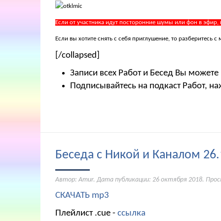
Если от участника идут посторонние шумы или фон в эфир,
Если вы хотите снять с себя приглушение, то разберитесь
[/collapsed]
Записи всех Работ и Бесед Вы можете
Подписывайтесь на подкаст Работ, на
Беседа с Никой и Каналом 26.
Автор: Amur. Дата публикации:
26 октября 2018
. Про
СКАЧАТЬ mp3
Плейлист .cue -
ссылка