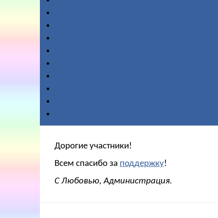
О нас
Новости
Диктовки
Работы
Медитации
Видео
Галерея
Справочное
Ваша помощь
Поиск
Дорогие участники!
Всем спасибо за
поддержку
!
С Любовью, Администрация.