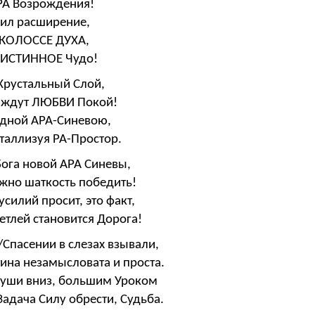
РА Возрождения!
ил расширение,
 КОЛОССЕ ДУХА,
а ИСТИННОЕ Чудо!
Хрустальный Слой,
о ждут ЛЮБВИ Покой!
чудной АРА-Синевою,
таллизуя РА-Простор.
Бога новой АРА Синевы,
ажно шаткость победить!
илий просит, это факт,
етлей становится Дорога!
Спасении в слезах взывали,
тина незамысловата и проста.
Души вниз, большим Уроком
Задача Силу обрести, Судьба.