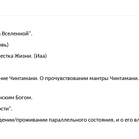
а Вселенной".
овь)
естка Жизни. (Иаа)
слание Чинтамани. О прочувствовании мантры Чинтаман
нским Богом.
сти".
идении/проживании параллельного состояния, и о его в