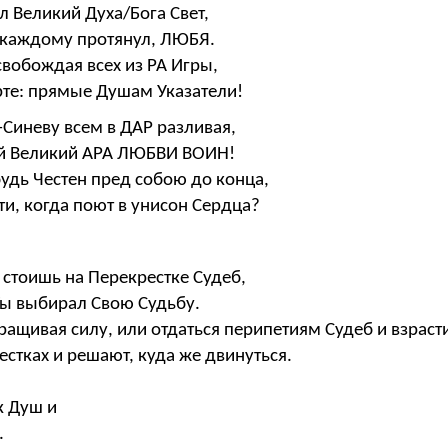
ил Великий Духа/Бога Свет,
у каждому протянул, ЛЮБЯ.
вобождая всех из РА Игры,
рте: прямые Душам Указатели!
-Синеву всем в ДАР разливая,
ой Великий АРА ЛЮБВИ ВОИН!
удь Честен пред собою до конца,
ти, когда поют в унисон Сердца?
ть стоишь на Перекрестке Судеб,
 Ты выбирал Свою Судьбу.
зращивая силу, или отдаться перипетиям Судеб и взрас
естках и решают, куда же двинуться.
к Душ и
.