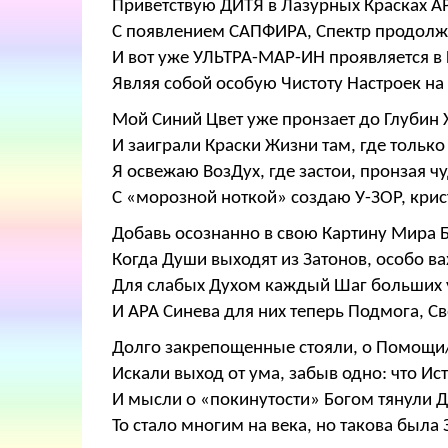
Приветствую ДИТЯ в Лазурных Красках А
С появлением САПФИРА, Спектр продолж
И вот уже УЛЬТРА-МАР-ИН проявляется в
Являя собой особую Чистоту Настроек н
Мой Синий Цвет уже пронзает до Глубин 
И заиграли Краски Жизни там, где тольк
Я освежаю ВозДух, где застои, пронзая 
С «морозной ноткой» создаю У-ЗОР, крис
Добавь осознанно в свою Картину Мира 
Когда Души выходят из Затонов, особо в
Для слабых Духом каждый Шаг больших ус
И АРА Синева для них теперь Подмога, Св
Долго закрепощенные стояли, о Помощи/
Искали выход от ума, забыв одно: что Ис
И мысли о «покинутости» Богом тянули 
То стало многим на века, но такова была 