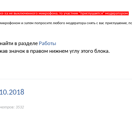
 из-за не выключенного микрофона, то участник "приглушается" модератором.
 с микрофоном и затем попросите любого модератора снять с вас приглушение, 
 найти в разделе
Работы
жав значок в правом нижнем углу этого блока.
10.2018
смотров: 3532