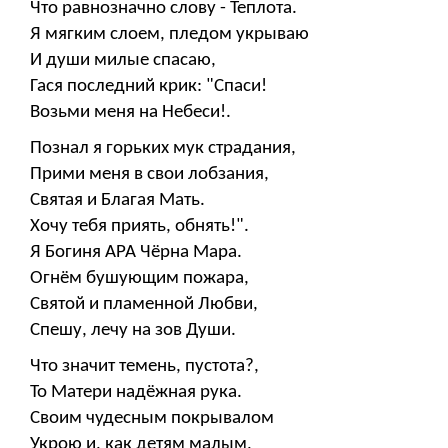
Что равнозначно слову - Теплота.
Я мягким слоем, пледом укрываю
И души милые спасаю,
Гася последний крик: "Спаси!
Возьми меня на Небеси!.
Познал я горьких мук страдания,
Прими меня в свои лобзания,
Святая и Благая Мать.
Хочу тебя приять, обнять!".
Я Богиня АРА Чёрна Мара.
Огнём бушующим пожара,
Святой и пламенной Любви,
Спешу, лечу на зов Души.
Что значит темень, пустота?,
То Матери надёжная рука.
Своим чудесным покрывалом
Укрою и, как детям малым,