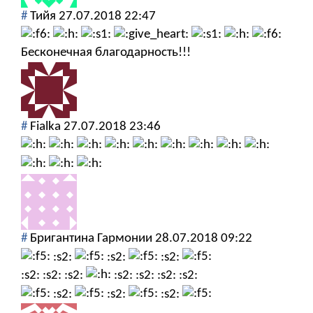
#
Тийя
27.07.2018 22:47
Бесконечная благодарность!!!
#
Fialka
27.07.2018 23:46
#
Бригантина Гармонии
28.07.2018 09:22
:s2:
:s2:
:s2:
:s2: :s2: :s2:
:s2: :s2: :s2: :s2:
:s2:
:s2:
:s2: