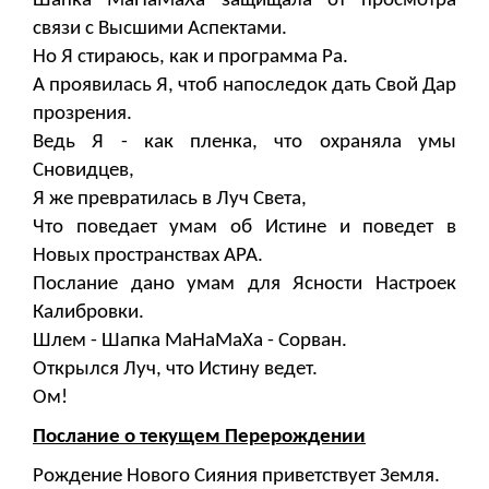
Шапка МаНаМаХа защищала от просмотра
связи с Высшими Аспектами.
Но Я стираюсь, как и программа Ра.
А проявилась Я, чтоб напоследок дать Свой Дар
прозрения.
Ведь Я - как пленка, что охраняла умы
Сновидцев,
Я же превратилась в Луч Света,
Что поведает умам об Истине и поведет в
Новых пространствах АРА.
Послание дано умам для Ясности Настроек
Калибровки.
Шлем - Шапка МаНаМаХа - Сорван.
Открылся Луч, что Истину ведет.
Ом!
Послание о текущем Перерождении
Рождение Нового Сияния приветствует Земля.