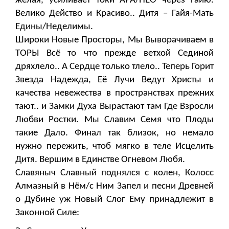
желая, усиливает токи АРА/НЕО через Гайю.
Велико Действо и Красиво.. Дитя – Гайя-Мать
Едины/Неделимы.
Широки Новые Просторы, Мы Выворачиваем в
ТОРЫ Всё то что прежде ветхой Сединой
дряхлело.. А Сердце только тлело.. Теперь Горит
Звезда Надежда, Её Лучи Ведут Христы и
качества невежества в пространствах прежних
тают.. и Замки Духа Вырастают там Где Взросли
Любви Ростки. Мы Славим Семя что Плоды
такие Дало. Финал так близок, но немало
нужно пережить, чтоб мягко в теле Исцелить
Дитя. Вершим в Единстве Огневом Любя.
Славяныч Славный поднялся с колен, Колосс
Алмазный в Нём/с Ним Запел и песни Древней
о Дубине уж Новый Слог Ему принадлежит в
Законной Силе: