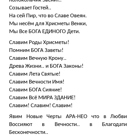
Колокольчик Звенит..
Созывает Гостей..
На сей Пир, что во Славе Овеян.
Мы несём для Хрисметы Венки,
Мы Все БОГА ЕДИНОГО Дети.
Славим Роды Хрисметы!
Помним БОГА Заветы!
Славим Вечную Крону..
Древа Жизни.. и БОГА Законы!
Славим Лета Святые!
Славим Вечности Имя!
Славим БОГА Сияние!
Славим Всё МИРА ЗДАНИЕ!
Славим! Славим! Славим!
Явим Новые Черты АРА-НЕО что в Любви
Воссияют в Вечности.. в Благодати
Бесконечности..