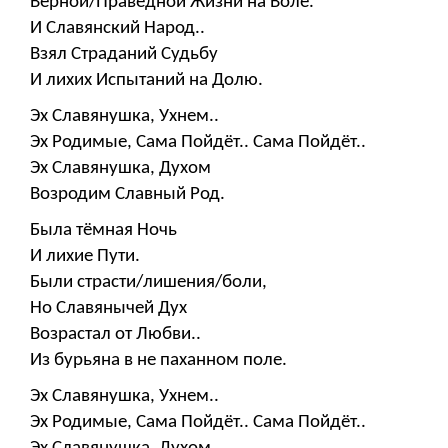
Верной/Праведной Жизни на Воле.
И Славянский Народ..
Взял Страданий Судьбу
И лихих Испытаний на Долю.
Эх Славянушка, Ухнем..
Эх Родимые, Сама Пойдёт.. Сама Пойдёт..
Эх Славянушка, Духом
Возродим Славный Род.
Была тёмная Ночь
И лихие Пути.
Были страсти/лишения/боли,
Но Славянычей Дух
Возрастал от Любви..
Из бурьяна в не паханном поле.
Эх Славянушка, Ухнем..
Эх Родимые, Сама Пойдёт.. Сама Пойдёт..