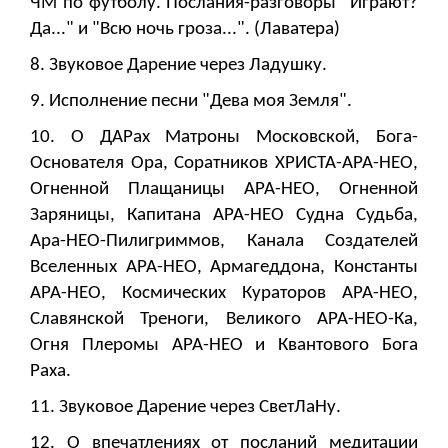
ЧМ по футболу. Послания-разговоры "Играют?
Да..." и "Всю ночь гроза...". (Лаватера)
8. Звуковое Дарение через Ладушку.
9. Исполнение песни "Дева моя Земля".
10. О ДАРах Матроны Московской, Бога-
Основателя Ора, Соратников ХРИСТА-АРА-НЕО,
Огненной Плащаницы АРА-НЕО, Огненной
Заряницы, Капитана АРА-НЕО Судна Судьба,
Ара-НЕО-Пилигриммов, Канала Создателей
Вселенных АРА-НЕО, Армагеддона, Константы
АРА-НЕО, Космических Кураторов АРА-НЕО,
Славянской Треноги, Великого АРА-НЕО-Ка,
Огня Плеромы АРА-НЕО и Квантового Бога
Раха.
11. Звуковое Дарение через СветЛаНу.
12. О впечатлениях от посланий медитации