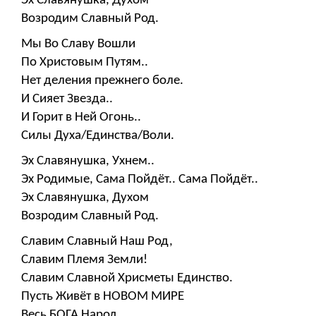
Эх Славянушка, Духом
Возродим Славный Род.
Мы Во Славу Вошли
По Христовым Путям..
Нет деления прежнего боле.
И Сияет Звезда..
И Горит в Ней Огонь..
Силы Духа/Единства/Воли.
Эх Славянушка, Ухнем..
Эх Родимые, Сама Пойдёт.. Сама Пойдёт..
Эх Славянушка, Духом
Возродим Славный Род.
Славим Славный Наш Род,
Славим Племя Земли!
Славим Славной Хрисметы Единство.
Пусть Живёт в НОВОМ МИРЕ
Весь БОГА Народ,