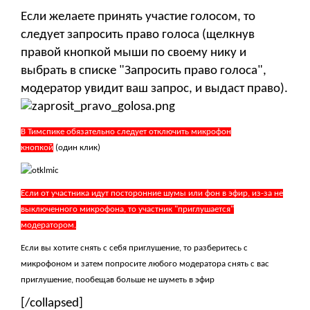
Если желаете принять участие голосом, то
следует запросить право голоса (щелкнув
правой кнопкой мыши по своему нику и
выбрать в списке "Запросить право голоса",
модератор увидит ваш запрос, и выдаст право).
В Тимспике обязательно следует отключить микрофон
кнопкой
(один клик)
Если от участника идут посторонние шумы или фон в эфир, из-за не
выключенного микрофона, то участник "приглушается"
модератором.
Если вы хотите снять с себя приглушение, то разберитесь с
микрофоном и затем попросите любого модератора снять с вас
приглушение, пообещав больше не шуметь в эфир
[/collapsed]