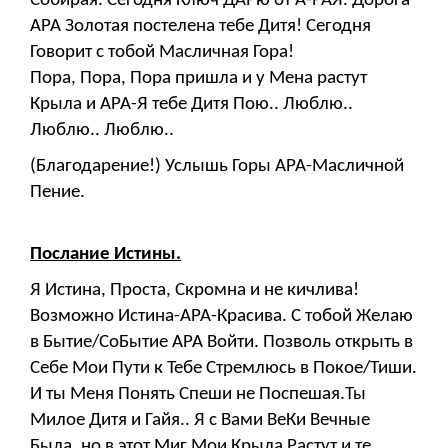
Собирая. Сегодня Ключ ДАРю от А-РАЯ. Дорога
АРА Золотая постелена тебе Дитя! Сегодня
Говорит с тобой Масличная Гора!
Пора, Пора, Пора пришла и у Мена растут
Крыла и АРА-Я тебе Дитя Пою.. Люблю..
Люблю.. Люблю..
(Благодарение!) Услышь Горы АРА-Масличной
Пение.
Послание Истины.
Я Истина, Проста, Скромна и не кичлива!
Возможно Истина-АРА-Красива. С тобой Желаю
в Бытие/СоБытие АРА Войти. Позволь открыть в
Себе Мои Пути к Тебе Стремлюсь в Покое/Тиши.
И ты Меня Понять Спеши не Поспешая.Ты
Милое Дитя и Гайя.. Я с Вами ВеКи Вечные
Была, но в этот Миг Мои Крыла Растут и те