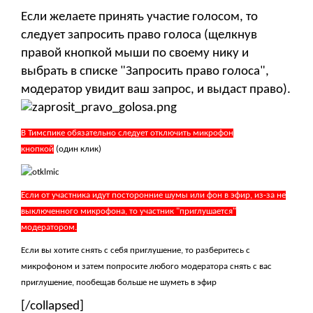
Если желаете принять участие голосом, то
следует запросить право голоса (щелкнув
правой кнопкой мыши по своему нику и
выбрать в списке "Запросить право голоса",
модератор увидит ваш запрос, и выдаст право).
В Тимспике обязательно следует отключить микрофон
кнопкой
(один клик)
Если от участника идут посторонние шумы или фон в эфир, из-за не
выключенного микрофона, то участник "приглушается"
модератором.
Если вы хотите снять с себя приглушение, то разберитесь с
микрофоном и затем попросите любого модератора снять с вас
приглушение, пообещав больше не шуметь в эфир
[/collapsed]