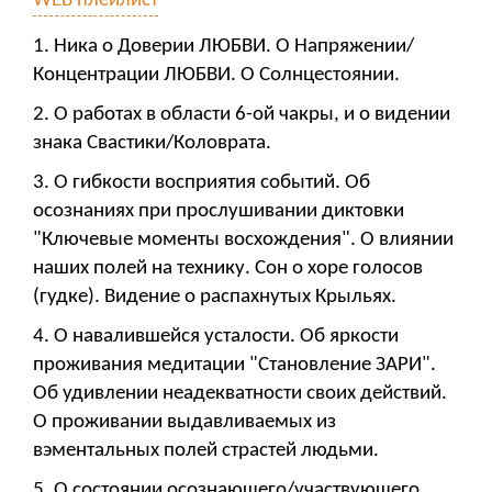
WEB плейлист
1. Ника о Доверии ЛЮБВИ. О Напряжении/
Концентрации ЛЮБВИ. О Солнцестоянии.
2. О работах в области 6-ой чакры, и о видении
знака Свастики/Коловрата.
3. О гибкости восприятия событий. Об
осознаниях при прослушивании диктовки
"Ключевые моменты восхождения". О влиянии
наших полей на технику. Сон о хоре голосов
(гудке). Видение о распахнутых Крыльях.
4. О навалившейся усталости. Об яркости
проживания медитации "Становление ЗАРИ".
Об удивлении неадекватности своих действий.
О проживании выдавливаемых из
вэментальных полей страстей людьми.
5. О состоянии осознающего/участвующего