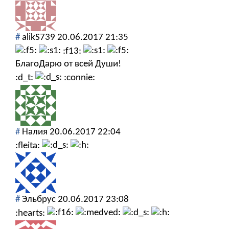
#
alikS739
20.06.2017 21:35
:f13:
БлагоДарю от всей Души!
:d_t:
:connie:
#
Налия
20.06.2017 22:04
:fleita:
#
Эльбрус
20.06.2017 23:08
:hearts: