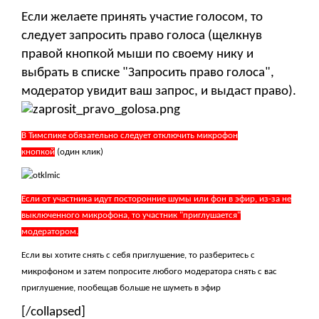
Если желаете принять участие голосом, то
следует запросить право голоса (щелкнув
правой кнопкой мыши по своему нику и
выбрать в списке "Запросить право голоса",
модератор увидит ваш запрос, и выдаст право).
В Тимспике обязательно следует отключить микрофон
кнопкой
(один клик)
Если от участника идут посторонние шумы или фон в эфир, из-за не
выключенного микрофона, то участник "приглушается"
модератором.
Если вы хотите снять с себя приглушение, то разберитесь с
микрофоном и затем попросите любого модератора снять с вас
приглушение, пообещав больше не шуметь в эфир
[/collapsed]