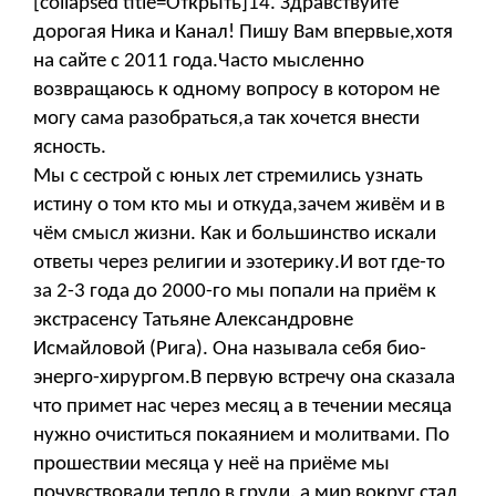
[collapsed title=Открыть]14. Здравствуйте
дорогая Ника и Канал! Пишу Вам впервые,хотя
на сайте с 2011 года.Часто мысленно
возвращаюсь к одному вопросу в котором не
могу сама разобраться,а так хочется внести
ясность.
Мы с сестрой с юных лет стремились узнать
истину о том кто мы и откуда,зачем живём и в
чём смысл жизни. Как и большинство искали
ответы через религии и эзотерику.И вот где-то
за 2-3 года до 2000-го мы попали на приём к
экстрасенсу Татьяне Александровне
Исмайловой (Рига). Она называла себя био-
энерго-хирургом.В первую встречу она сказала
что примет нас через месяц а в течении месяца
нужно очиститься покаянием и молитвами. По
прошествии месяца у неё на приёме мы
почувствовали тепло в груди, а мир вокруг стал