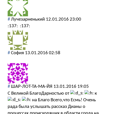
#
Лучезарненький
12.01.2016 23:00
:137:
:137:
#
София
13.01.2016 02:58
#
ШАР-ЛОТ-ТА-МА-ЙЯ
13.01.2016 19:05
С Великой БлагоДарностью от
к
на Благо Всего,что Есмь! Очень
рада была услышать рассказ Дианы о
процессах,происходящих в области горла на