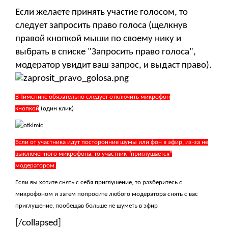
Если желаете принять участие голосом, то
следует запросить право голоса (щелкнув
правой кнопкой мыши по своему нику и
выбрать в списке "Запросить право голоса",
модератор увидит ваш запрос, и выдаст право).
В Тимспике обязательно следует отключить микрофон
кнопкой
(один клик)
Если от участника идут посторонние шумы или фон в эфир, из-за не
выключенного микрофона, то участник "приглушается"
модератором.
Если вы хотите снять с себя приглушение, то разберитесь с
микрофоном и затем попросите любого модератора снять с вас
приглушение, пообещав больше не шуметь в эфир
[/collapsed]