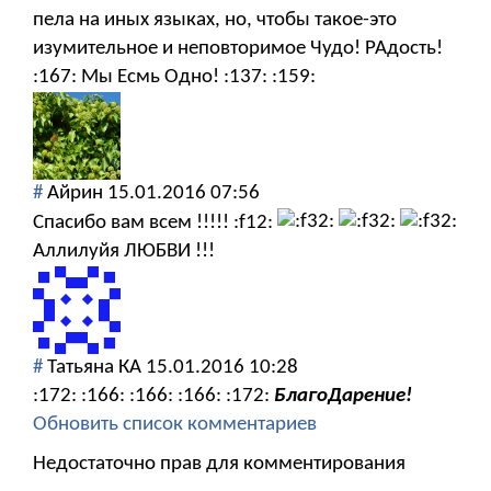
пела на иных языках, но, чтобы такое-это
изумительное и неповторимое Чудо! РАдость!
:167: Мы Есмь Одно! :137: :159:
#
Айрин
15.01.2016 07:56
Спасибо вам всем !!!!! :f12:
Аллилуйя ЛЮБВИ !!!
#
Татьяна КА
15.01.2016 10:28
:172: :166: :166: :166: :172:
БлагоДарение!
Обновить список комментариев
Недостаточно прав для комментирования